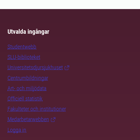
Utvalda ingångar
Studentwebb
SLU-biblioteket
Universitetsdjursjukhuset
Centrumbildningar
Art- och miljödata
Officiell statistik
Fakulteter och institutioner
Medarbetarwebben
Logga in