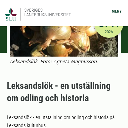
SVERIGES
MENY
LANTBRUKSUNIVERSITET
JAN-FEB
24-14
2026-01-24
2026
Leksandslök. Foto: Agneta Magnusson.
Leksandslök - en utställning
om odling och historia
Leksandslök - en utställning om odling och historia på
Leksands kulturhus.