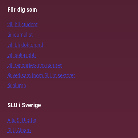
För dig som
vill bli student
är journalist
vill bli doktorand
vill söka jobb
vill rapportera om naturen
är verksam inom SLU:s sektorer
är alumn
SLU i Sverige
Alla SLU-orter
SLU Alnarp