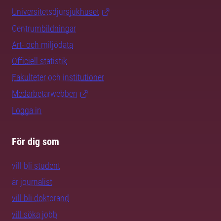
Universitetsdjursjukhuset
Centrumbildningar
Art- och miljödata
Officiell statistik
Fakulteter och institutioner
Medarbetarwebben
Logga in
För dig som
vill bli student
är journalist
vill bli doktorand
vill söka jobb