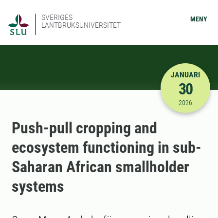
SVERIGES
MENY
LANTBRUKSUNIVERSITET
JANUARI
30
2026-01-30
2026
Push-pull cropping and
ecosystem functioning in sub-
Saharan African smallholder
systems