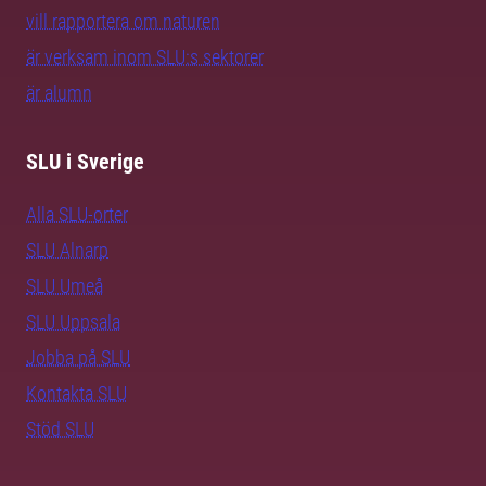
vill rapportera om naturen
är verksam inom SLU:s sektorer
är alumn
SLU i Sverige
Alla SLU-orter
SLU Alnarp
SLU Umeå
SLU Uppsala
Jobba på SLU
Kontakta SLU
Stöd SLU