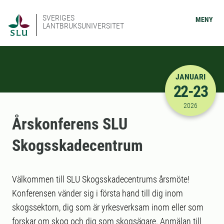
SVERIGES
MENY
LANTBRUKSUNIVERSITET
JANUARI
22-23
2026-01-22
2026
Årskonferens SLU
Skogsskadecentrum
Välkommen till SLU Skogsskadecentrums årsmöte!
Konferensen vänder sig i första hand till dig inom
skogssektorn, dig som är yrkesverksam inom eller som
forskar om skog och dig som skogsägare. Anmälan till