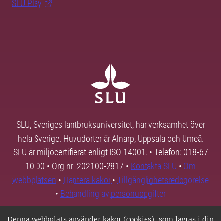
SLU Play
SLU, Sveriges lantbruksuniversitet, har verksamhet över
hela Sverige. Huvudorter är Alnarp, Uppsala och Umeå.
SLU är miljöcertifierat enligt ISO 14001. • Telefon: 018-67
10 00 • Org nr: 202100-2817 •
Kontakta SLU
•
Om
webbplatsen
•
Hantera kakor
•
Tillgänglighetsredogörelse
•
Behandling av personuppgifter
Denna webbplats använder kakor (cookies), som lagras i din