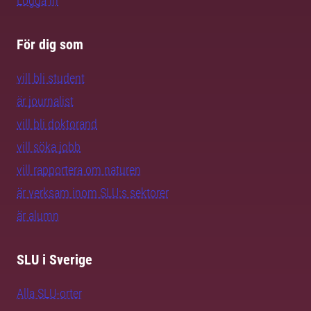
Logga in
För dig som
vill bli student
är journalist
vill bli doktorand
vill söka jobb
vill rapportera om naturen
är verksam inom SLU:s sektorer
är alumn
SLU i Sverige
Alla SLU-orter