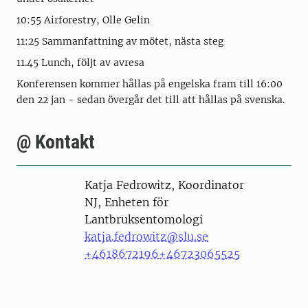
10:55 Airforestry, Olle Gelin
11:25 Sammanfattning av mötet, nästa steg
11.45 Lunch, följt av avresa
Konferensen kommer hållas på engelska fram till 16:00
den 22 jan - sedan övergår det till att hållas på svenska.
@ Kontakt
Person
Katja Fedrowitz, Koordinator
NJ, Enheten för
Lantbruksentomologi
katja.fedrowitz@slu.se
+4618672196
+46723065525