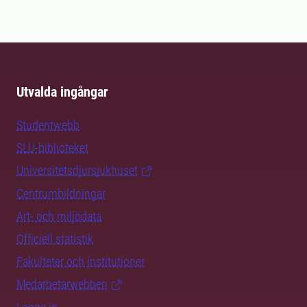
Utvalda ingångar
Studentwebb
SLU-biblioteket
Universitetsdjursjukhuset
Centrumbildningar
Art- och miljödata
Officiell statistik
Fakulteter och institutioner
Medarbetarwebben