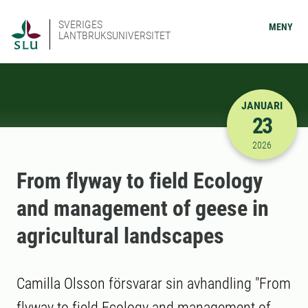
SVERIGES
MENY
LANTBRUKSUNIVERSITET
JANUARI
23
2026-01-23
2026
From flyway to field Ecology
and management of geese in
agricultural landscapes
Camilla Olsson försvarar sin avhandling "From
flyway to field Ecology and management of