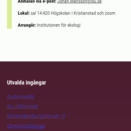
Anmälan via e-post:
Johan.Mansson@slu.se
Lokal:
sal 14:420 Högskolan i Kristianstad och zoom
Arrangör:
Institutionen för ekologi
Utvalda ingångar
Studentwebb
SLU-biblioteket
Universitetsdjursjukhuset
Centrumbildningar