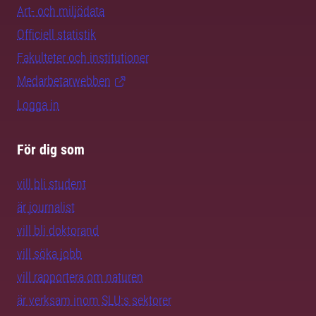
Art- och miljödata
Officiell statistik
Fakulteter och institutioner
Medarbetarwebben
Logga in
För dig som
vill bli student
är journalist
vill bli doktorand
vill söka jobb
vill rapportera om naturen
är verksam inom SLU:s sektorer