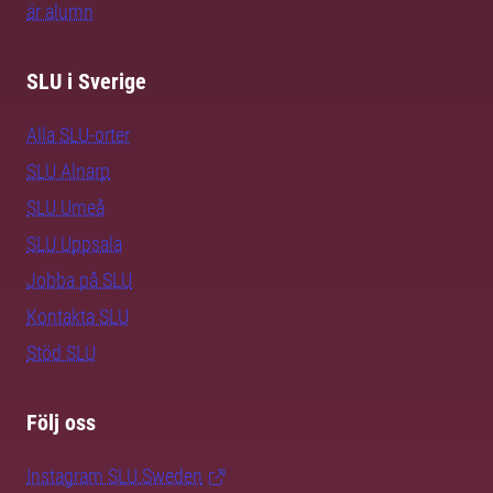
är alumn
SLU i Sverige
Alla SLU-orter
SLU Alnarp
SLU Umeå
SLU Uppsala
Jobba på SLU
Kontakta SLU
Stöd SLU
Följ oss
Instagram SLU.Sweden