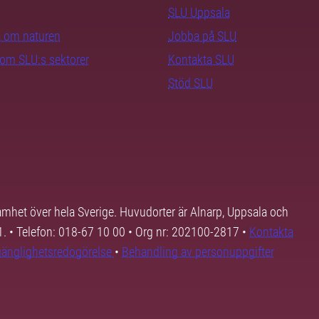
SLU Uppsala
ra om naturen
Jobba på SLU
nom SLU:s sektorer
Kontakta SLU
Stöd SLU
samhet över hela Sverige. Huvudorter är Alnarp, Uppsala och
01. • Telefon: 018-67 10 00 • Org nr: 202100-2817 •
Kontakta
lgänglighetsredogörelse
•
Behandling av personuppgifter