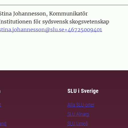
on
Stina Johannesson, Kommunikatör
Institutionen för sydsvensk skogsvetenskap
stina.johannesson@slu.se
+46725009401
m
SLU i Sverige
t
Alla SLU-orter
SLU Alnarp
rand
SLU Umeå