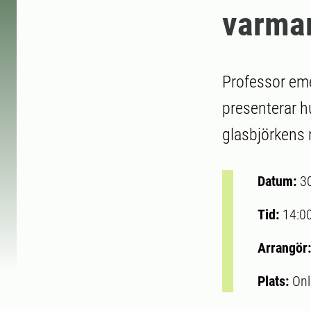
varmar
Professor eme
presenterar h
glasbjörkens 
Datum:
3
Tid:
14:0
Arrangör
Plats:
Onl