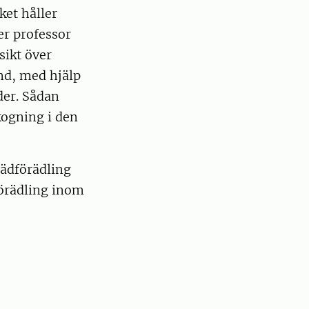
ket håller
er professor
sikt över
and, med hjälp
der. Sådan
kogning i den
rädförädling
förädling inom