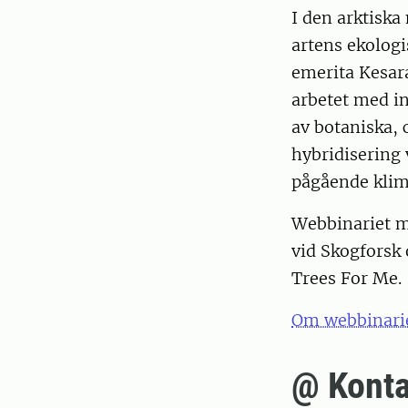
I den arktiska
artens ekolog
emerita Kesar
arbetet med in
av botaniska,
hybridisering 
pågående kli
Webbinariet m
vid Skogforsk 
Trees For Me.
Om webbinarie
@ Konta