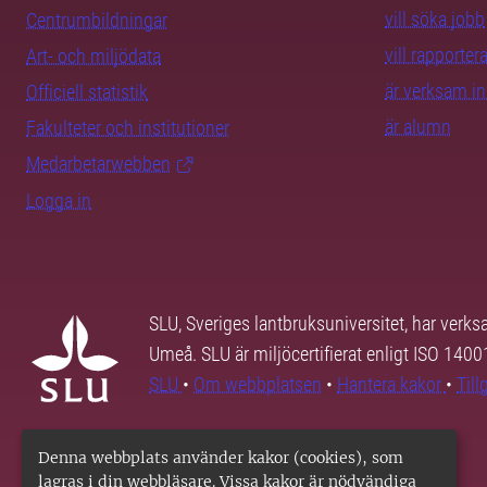
vill söka jobb
Centrumbildningar
vill rapporte
Art- och miljödata
är verksam i
Officiell statistik
är alumn
Fakulteter och institutioner
Medarbetarwebben
Logga in
SLU, Sveriges lantbruksuniversitet, har verk
Umeå. SLU är miljöcertifierat enligt ISO 140
SLU
•
Om webbplatsen
•
Hantera kakor
•
Til
Denna webbplats använder kakor (cookies), som
lagras i din webbläsare. Vissa kakor är nödvändiga