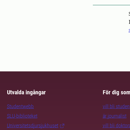
Pers
Utvalda ingångar
För dig so
Studentwebb
vill bli studen
SLU-biblioteket
är journalist
Universitetsdjursjukhuset
vill bli dokto