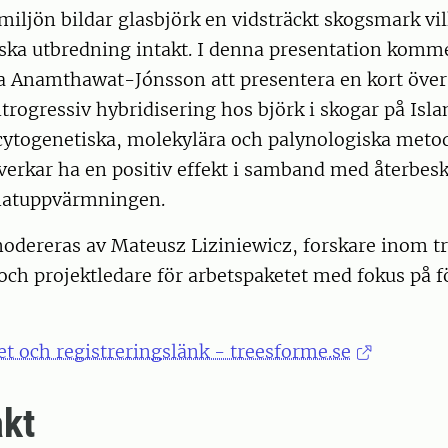
 miljön bildar glasbjörk en vidsträckt skogsmark vil
iska utbredning intakt. I denna presentation komm
a Anamthawat-Jónsson att presentera en kort över
trogressiv hybridisering hos björk i skogar på Isl
 cytogenetiska, molekylära och palynologiska meto
verkar ha en positiv effekt i samband med återbes
matuppvärmningen.
odereras av Mateusz Liziniewicz, forskare inom t
och projektledare för arbetspaketet med fokus på 
t och registreringslänk - treesforme.se
kt