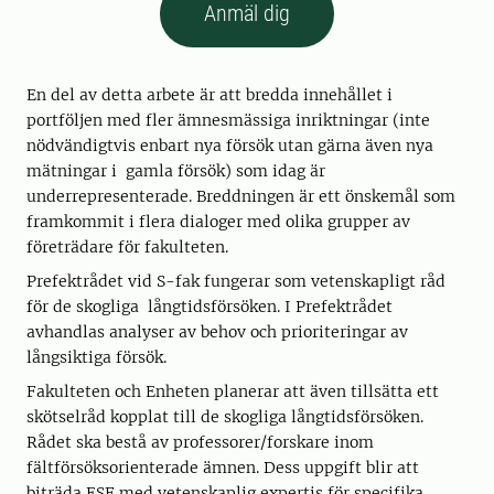
Anmäl dig
En del av detta arbete är att bredda innehållet i
portföljen med fler ämnesmässiga inriktningar (inte
nödvändigtvis enbart nya försök utan gärna även nya
mätningar i gamla försök) som idag är
underrepresenterade. Breddningen är ett önskemål som
framkommit i flera dialoger med olika grupper av
företrädare för fakulteten.
Prefektrådet vid S-fak fungerar som vetenskapligt råd
för de skogliga långtidsförsöken. I Prefektrådet
avhandlas analyser av behov och prioriteringar av
långsiktiga försök.
Fakulteten och Enheten planerar att även tillsätta ett
skötselråd kopplat till de skogliga långtidsförsöken.
Rådet ska bestå av professorer/forskare inom
fältförsöksorienterade ämnen. Dess uppgift blir att
biträda ESF med vetenskaplig expertis för specifika