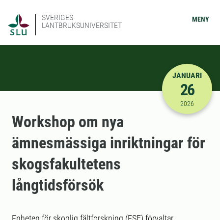
SVERIGES
MENY
LANTBRUKSUNIVERSITET
JANUARI
26
2026-01-26
2026
Workshop om nya
ämnesmässiga inriktningar för
skogsfakultetens
långtidsförsök
Enheten för skoglig fältforskning (ESF) förvaltar