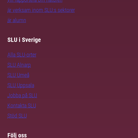
är verksam inom SLU:s sektorer
är alumn
SLU i Sverige
Alla SLU-orter
SLU Alnarp
SLU Umeå
SLU Uppsala
Jobba på SLU
Kontakta SLU
Stöd SLU
Följ oss