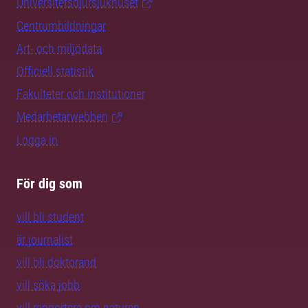
Universitetsdjursjukhuset
Centrumbildningar
Art- och miljödata
Officiell statistik
Fakulteter och institutioner
Medarbetarwebben
Logga in
För dig som
vill bli student
är journalist
vill bli doktorand
vill söka jobb
vill rapportera om naturen