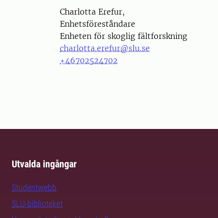
Person
Charlotta Erefur,
Enhetsföreståndare
Enheten för skoglig fältforskning
charlotta.erefur@slu.se
+46702524702
Utvalda ingångar
Studentwebb
SLU-biblioteket