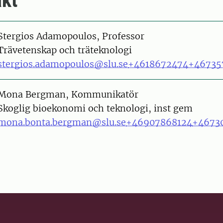
kt
on
Stergios Adamopoulos, Professor
Trävetenskap och träteknologi
stergios.adamopoulos@slu.se
+4618672474
+46735
on
Mona Bergman, Kommunikatör
Skoglig bioekonomi och teknologi, inst gem
mona.bonta.bergman@slu.se
+46907868124
+4673