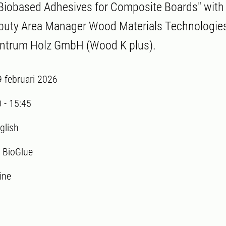
iobased Adhesives for Composite Boards" with 
puty Area Manager Wood Materials Technologies
trum Holz GmbH (Wood K plus).
9 februari 2026
0
-
15:45
glish
:
BioGlue
ine