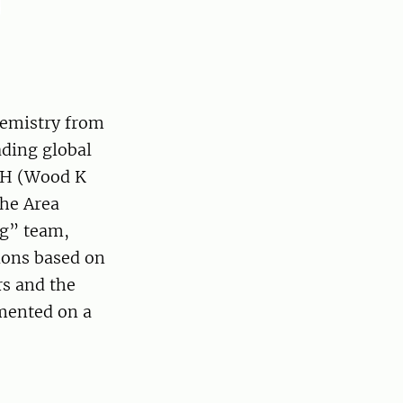
hemistry from
ading global
bH (Wood K
the Area
ng” team,
ions based on
rs and the
emented on a