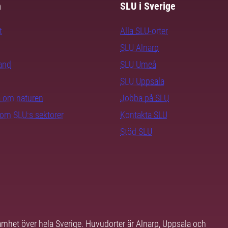
m
SLU i Sverige
t
Alla SLU-orter
SLU Alnarp
rand
SLU Umeå
SLU Uppsala
ra om naturen
Jobba på SLU
nom SLU:s sektorer
Kontakta SLU
Stöd SLU
samhet över hela Sverige. Huvudorter är Alnarp, Uppsala och