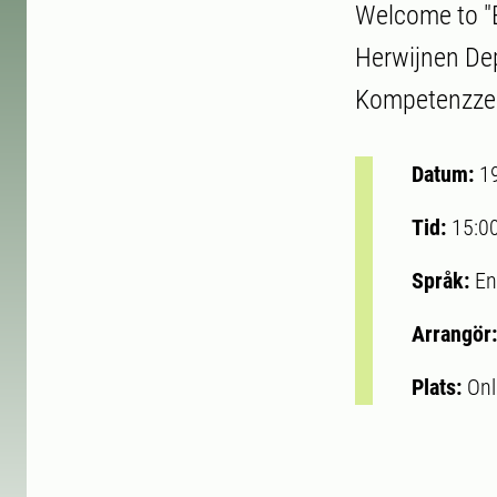
Welcome to "B
Herwijnen De
Kompetenzzen
Datum:
1
Tid:
15:0
Språk:
En
Arrangör
Plats:
Onl