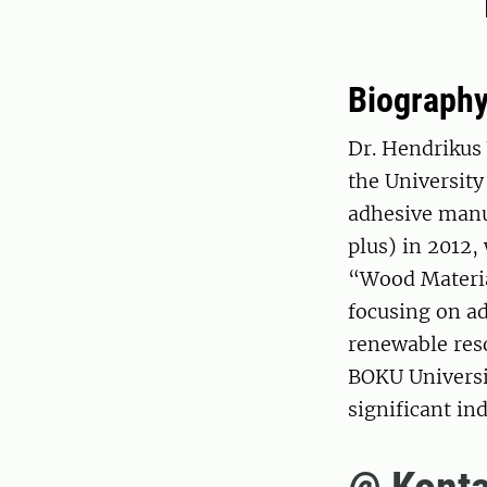
Biograph
Dr. Hendrikus
the University
adhesive man
plus) in 2012
“Wood Materia
focusing on a
renewable reso
BOKU Universi
significant ind