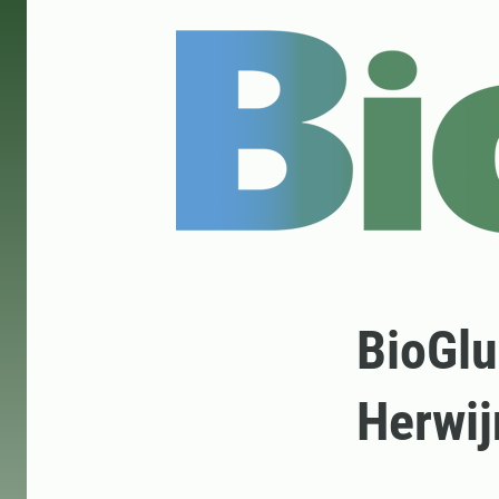
BioGlu
Herwi