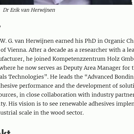
Dr Erik van Herwijnen
y
 W. G. van Herwijnen earned his PhD in Organic C
 of Vienna. After a decade as a researcher with a le
ufacturer, he joined Kompetenzzentrum Holz Gm
, where he now serves as Deputy Area Manager for 
ls Technologies”. He leads the “Advanced Bondi
dhesive performance and the development of solut
urces, in close collaboration with industry partne
ty. His vision is to see renewable adhesives impl
ustrial scale in the wood sector.