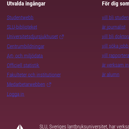
Utvalda ingångar
För dig so
Studentwebb
vill bli studen
SLU-biblioteket
är journalist
Universitetsdjursjukhuset
vill bli dokto
vill söka jobb
Centrumbildningar
vill rapporte
Art- och miljödata
är verksam i
Officiell statistik
är alumn
Fakulteter och institutioner
Medarbetarwebben
Logga in
SLU, Sveriges lantbruksuniversitet, har verk