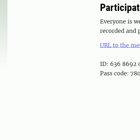
Participat
Everyone is we
recorded and p
URL to the me
ID: 636 8692 
Pass code: 78