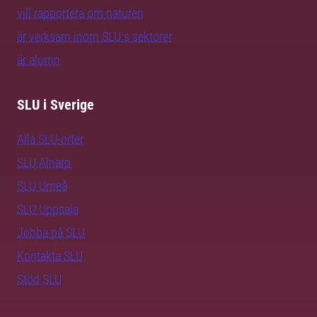
vill rapportera om naturen
är verksam inom SLU:s sektorer
är alumn
SLU i Sverige
Alla SLU-orter
SLU Alnarp
SLU Umeå
SLU Uppsala
Jobba på SLU
Kontakta SLU
Stöd SLU