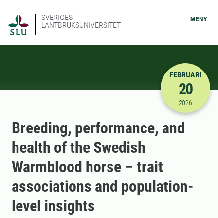
SVERIGES
MENY
LANTBRUKSUNIVERSITET
FEBRUARI
20
2026-02-20
2026
Breeding, performance, and
health of the Swedish
Warmblood horse – trait
associations and population-
level insights