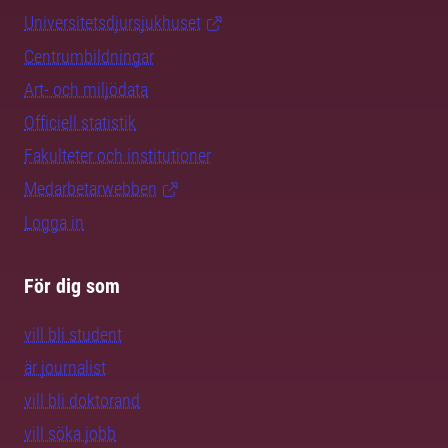
Universitetsdjursjukhuset
Centrumbildningar
Art- och miljödata
Officiell statistik
Fakulteter och institutioner
Medarbetarwebben
Logga in
För dig som
vill bli student
är journalist
vill bli doktorand
vill söka jobb