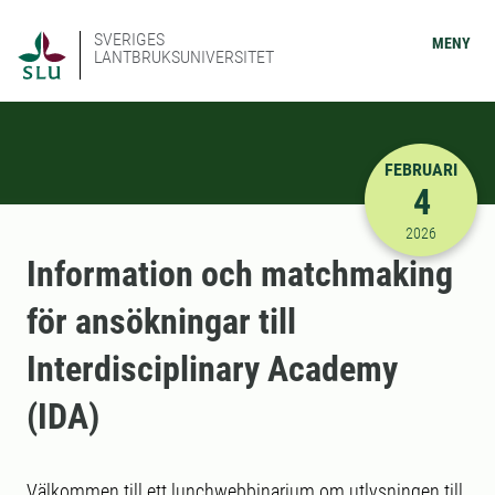
SVERIGES
MENY
LANTBRUKSUNIVERSITET
FEBRUARI
4
2026-02-04
2026
Information och matchmaking
för ansökningar till
Interdisciplinary Academy
(IDA)
Välkommen till ett lunchwebbinarium om utlysningen till