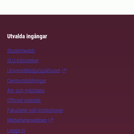
Utvalda ingångar
Studentwebb
SLU-biblioteket
Universitetsdjursjukhuset
Centrumbildningar
Art- och miljödata
Officiell statistik
Fakulteter och institutioner
Medarbetarwebben
Logga in