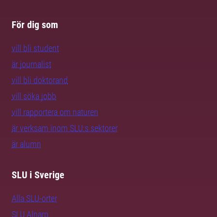
För dig som
vill bli student
är journalist
vill bli doktorand
vill söka jobb
vill rapportera om naturen
är verksam inom SLU:s sektorer
är alumn
SLU i Sverige
Alla SLU-orter
SLU Alnarp