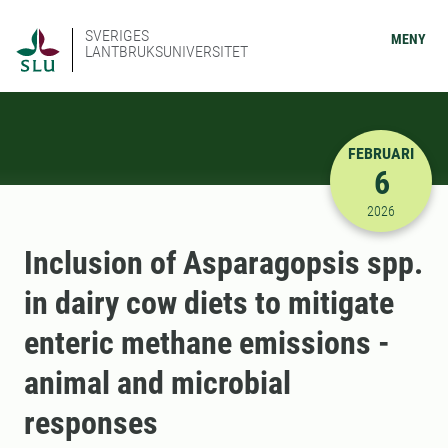
SVERIGES
MENY
LANTBRUKSUNIVERSITET
FEBRUARI
6
2026-02-06
2026
Inclusion of Asparagopsis spp.
in dairy cow diets to mitigate
enteric methane emissions -
animal and microbial
responses