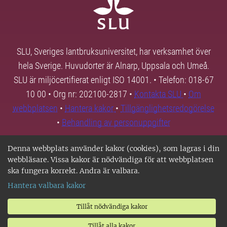
SLU, Sveriges lantbruksuniversitet, har verksamhet över
hela Sverige. Huvudorter är Alnarp, Uppsala och Umeå.
SLU är miljöcertifierat enligt ISO 14001. • Telefon: 018-67
10 00 • Org nr: 202100-2817 •
Kontakta SLU
•
Om
webbplatsen
•
Hantera kakor
•
Tillgänglighetsredogörelse
•
Behandling av personuppgifter
Denna webbplats använder kakor (cookies), som lagras i din
webbläsare. Vissa kakor är nödvändiga för att webbplatsen
ska fungera korrekt. Andra är valbara.
Hantera valbara kakor
Tillåt nödvändiga kakor
Tillåt alla kakor