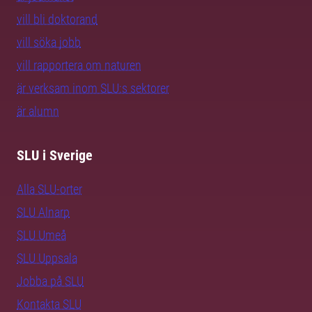
vill bli doktorand
vill söka jobb
vill rapportera om naturen
är verksam inom SLU:s sektorer
är alumn
SLU i Sverige
Alla SLU-orter
SLU Alnarp
SLU Umeå
SLU Uppsala
Jobba på SLU
Kontakta SLU