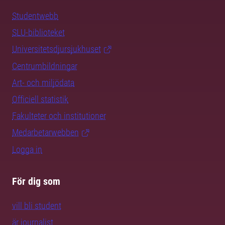
Studentwebb
SLU-biblioteket
Universitetsdjursjukhuset
Centrumbildningar
Art- och miljödata
Officiell statistik
Fakulteter och institutioner
Medarbetarwebben
Logga in
För dig som
vill bli student
är journalist