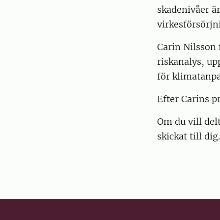
skadenivåer är
virkesförsörjn
Carin Nilsson
riskanalys, u
för klimatanp
Efter Carins p
Om du vill del
skickat till di