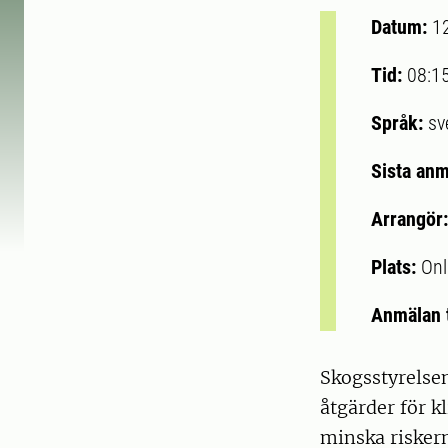
Datum:
1
Tid:
08:1
Språk:
sv
Sista an
Arrangör
Plats:
Onl
Anmälan t
Skogsstyrelsen
åtgärder för k
minska risker