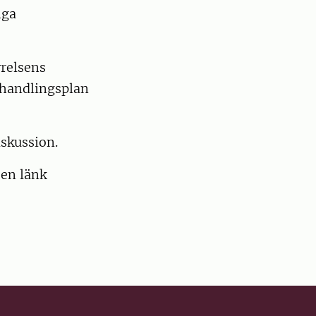
iga
relsens
 handlingsplan
iskussion.
 en länk