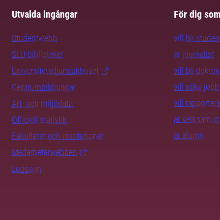
Utvalda ingångar
För dig so
Studentwebb
vill bli studen
SLU-biblioteket
är journalist
Universitetsdjursjukhuset
vill bli dokto
vill söka jobb
Centrumbildningar
vill rapporte
Art- och miljödata
är verksam i
Officiell statistik
är alumn
Fakulteter och institutioner
Medarbetarwebben
Logga in