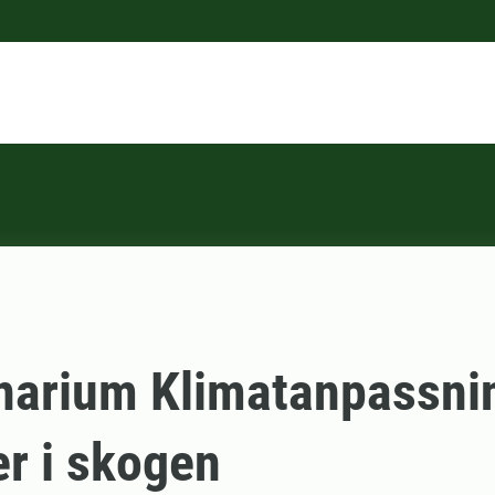
narium Klimatanpassni
er i skogen