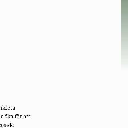
nkreta
 öka för att
nskade