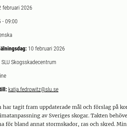
2 februari 2026
5
-
09:00
enska
mälningsdag:
10 februari 2026
:
SLU Skogsskadecentrum
ine
ill:
katja.fedrowitz@slu.se
 har tagit fram uppdaterade mål och förslag på ko
limatanpassning av Sveriges skogar. Takten behöver
na för bland annat stormskador, ras och skred. Mi