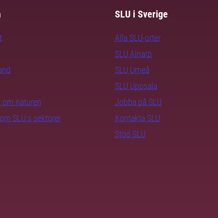
m
SLU i Sverige
t
Alla SLU-orter
SLU Alnarp
rand
SLU Umeå
SLU Uppsala
ra om naturen
Jobba på SLU
nom SLU:s sektorer
Kontakta SLU
Stöd SLU