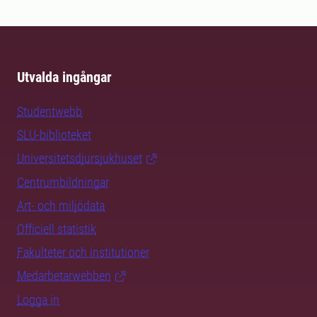
Utvalda ingångar
Studentwebb
SLU-biblioteket
Universitetsdjursjukhuset
Centrumbildningar
Art- och miljödata
Officiell statistik
Fakulteter och institutioner
Medarbetarwebben
Logga in