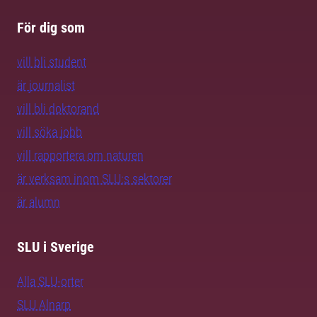
För dig som
vill bli student
är journalist
vill bli doktorand
vill söka jobb
vill rapportera om naturen
är verksam inom SLU:s sektorer
är alumn
SLU i Sverige
Alla SLU-orter
SLU Alnarp