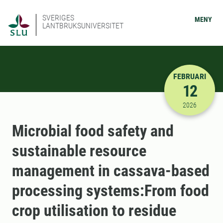
SVERIGES
MENY
LANTBRUKSUNIVERSITET
FEBRUARI
12
2026-02-12
2026
Microbial food safety and
sustainable resource
management in cassava-based
processing systems:From food
crop utilisation to residue