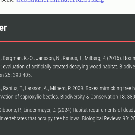
er
., Bergman, K.-O., Jansson, N., Ranius, T., Milberg, P. (2016). Boxi
y: evaluation of artificially created decaying wood habitat. Biodive
on 25: 393-405.
, Ranius, T., Larsson, A., Milberg, P. 2009. Boxes mimicking tree 
vation of saproxylic beetles. Biodiversity & Conservation 18: 3
 Gibbons, P., Lindenmayer, D. (2024) Habitat requirements of dea
nvertebrates that occupy tree hollows. Biological Reviews 99: 