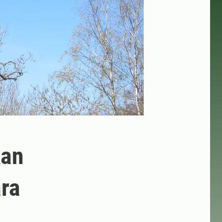
kan
ara