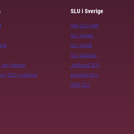
m
SLU i Sverige
t
Alla SLU-orter
SLU Alnarp
rand
SLU Umeå
SLU Uppsala
ra om naturen
Jobba på SLU
nom SLU:s sektorer
Kontakta SLU
Stöd SLU