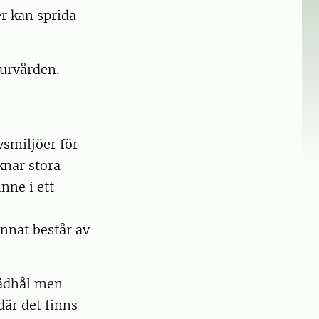
r kan sprida
turvården.
ivsmiljöer för
knar stora
nne i ett
nnat består av
rädhål men
där det finns