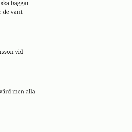
edskalbaggar
 de varit
nsson vid
rvård men alla