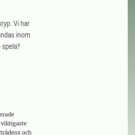
kryp. Vi har
vändas inom
- spela?
serade
viktigaste
 trädens och