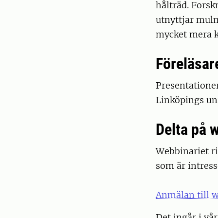
hålträd. Forsk
utnyttjar mulm
mycket mera ko
Föreläsar
Presentatione
Linköpings uni
Delta på 
Webbinariet ri
som är intres
Anmälan till 
Det ingår i vå