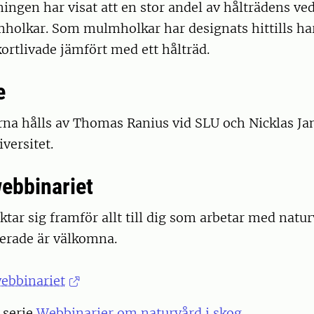
ningen har visat att en stor andel av hålträdens v
holkar. Som mulmholkar har designats hittills har
rtlivade jämfört med ett hålträd.
e
rna hålls av Thomas Ranius vid SLU och Nicklas Ja
versitet.
webbinariet
ktar sig framför allt till dig som arbetar med natu
serade är välkomna.
webbinariet
r serie
Webbinarier om naturvård i skog