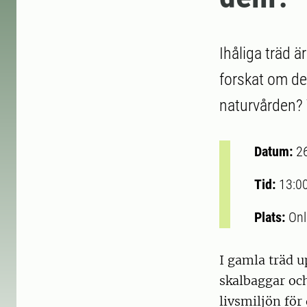
Ihåliga träd ä
forskat om de
naturvården? 
Datum:
2
Tid:
13:0
Plats:
Onl
I gamla träd u
skalbaggar och
livsmiljön för