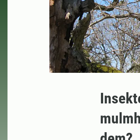
Insekte
mulmho
dem?