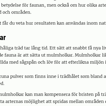
betydelse för faunan, men också om hur olika arte
räd och områden.
t får du veta hur resultaten kan användas inom na
ar
håliga träd tar lång tid. Ett sätt att snabbt få nya l
e fauna är att sätta ut mulmholkar. Mulmholkar li
yllda med sågspån och löv för att efterlikna miljön i
una pulver som finns inne i trädhålet som bland a
d.
mulmholkar kan man kompensera för bristen på t
ta arternas möjlighet att spridas mellan områden 