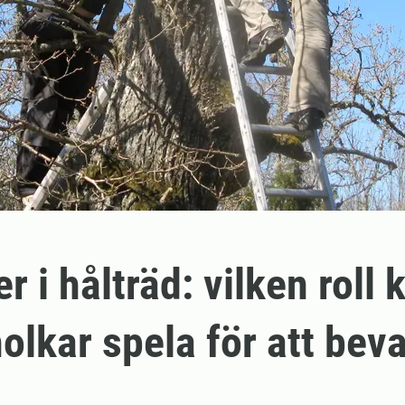
r i hålträd: vilken roll 
lkar spela för att bev