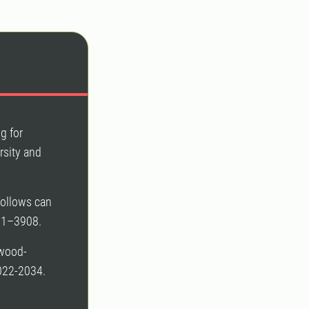
ng for
rsity and
hollows can
891–3908.
dwood-
2022-2034.