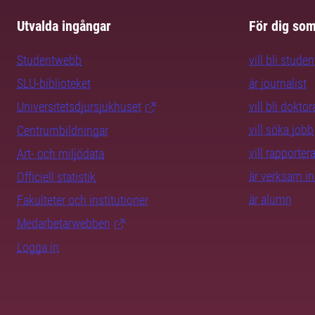
Utvalda ingångar
För dig so
Studentwebb
vill bli studen
SLU-biblioteket
är journalist
Universitetsdjursjukhuset
vill bli dokto
vill söka jobb
Centrumbildningar
vill rapporte
Art- och miljödata
är verksam i
Officiell statistik
är alumn
Fakulteter och institutioner
Medarbetarwebben
Logga in