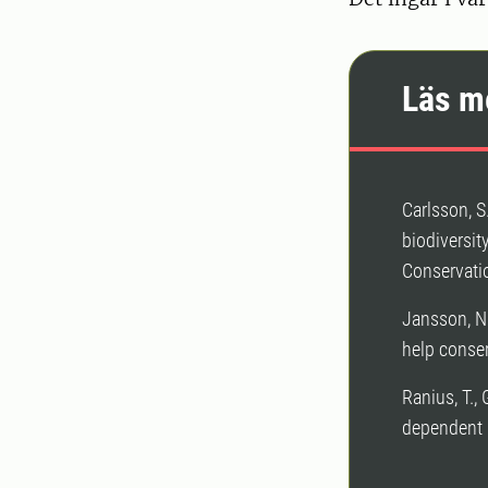
Läs m
Carlsson, S
biodiversit
Conservati
Jansson, N.
help conser
Ranius, T.,
dependent i