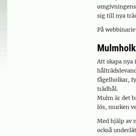
omgivningens 
sig till nya t
På webbinarie
Mulmholk
Att skapa nya i
hålträdslevand
fågelholkar, f
trädhål.
Mulm är det br
lös, murken ve
Med hjälp av 
också underlät