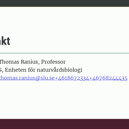
kt
on
Thomas Ranius, Professor
S, Enheten för naturvårdsbiologi
thomas.ranius@slu.se
+4618672334
+46768244435