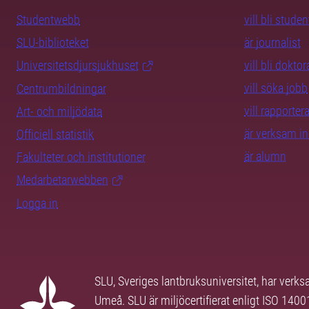
Studentwebb
vill bli studen
SLU-biblioteket
är journalist
Universitetsdjursjukhuset
vill bli dokto
vill söka jobb
Centrumbildningar
vill rapporte
Art- och miljödata
är verksam i
Officiell statistik
är alumn
Fakulteter och institutioner
Medarbetarwebben
Logga in
SLU, Sveriges lantbruksuniversitet, har verk
Umeå. SLU är miljöcertifierat enligt ISO 140