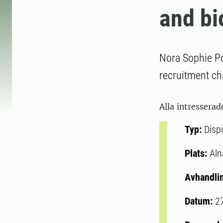
and bi
Nora Sophie Po
recruitment ch
Alla intresserad
Typ:
Disp
Plats:
Aln
Avhandli
Datum:
2