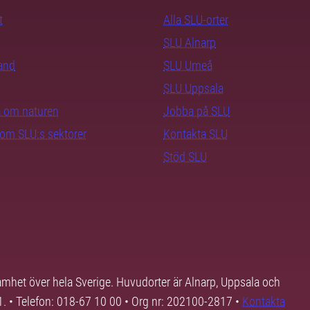
t
Alla SLU-orter
SLU Alnarp
rand
SLU Umeå
SLU Uppsala
ra om naturen
Jobba på SLU
nom SLU:s sektorer
Kontakta SLU
Stöd SLU
samhet över hela Sverige. Huvudorter är Alnarp, Uppsala och
01. • Telefon: 018-67 10 00 • Org nr: 202100-2817 •
Kontakta