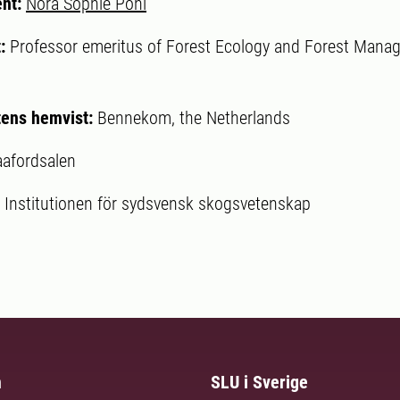
ent:
Nora Sophie Pohl
t:
Professor emeritus of Forest Ecology and Forest Manag
ens hemvist:
Bennekom, the Netherlands
aafordsalen
:
Institutionen för sydsvensk skogsvetenskap
m
SLU i Sverige