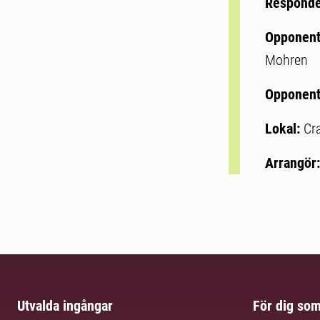
Respond
Opponen
Mohren
Opponent
Lokal:
Cr
Arrangör
Utvalda ingångar
För dig so