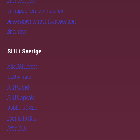
vill söka jobb
vill rapportera om naturen
är verksam inom SLU:s sektorer
är alumn
SLU i Sverige
Alla SLU-orter
SLU Alnarp
SLU Umeå
SLU Uppsala
Jobba på SLU
Kontakta SLU
Stöd SLU