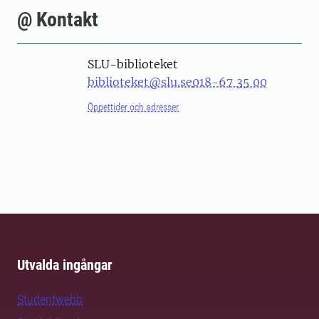
@ Kontakt
SLU-biblioteket
biblioteket@slu.se
018-67 35 00
Öppettider och adresser
Utvalda ingångar
Studentwebb