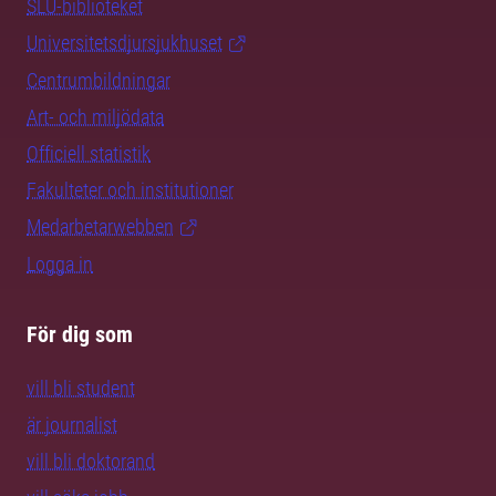
SLU-biblioteket
Universitetsdjursjukhuset
Centrumbildningar
Art- och miljödata
Officiell statistik
Fakulteter och institutioner
Medarbetarwebben
Logga in
För dig som
vill bli student
är journalist
vill bli doktorand