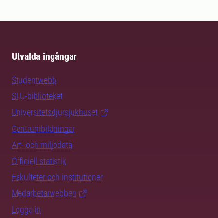
Utvalda ingångar
Studentwebb
SLU-biblioteket
Universitetsdjursjukhuset
Centrumbildningar
Art- och miljödata
Officiell statistik
Fakulteter och institutioner
Medarbetarwebben
Logga in