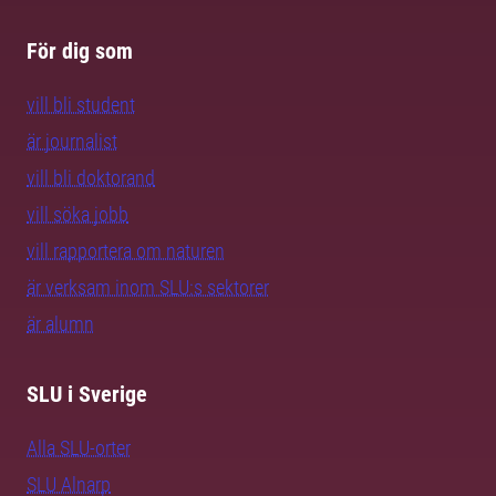
För dig som
vill bli student
är journalist
vill bli doktorand
vill söka jobb
vill rapportera om naturen
är verksam inom SLU:s sektorer
är alumn
SLU i Sverige
Alla SLU-orter
SLU Alnarp