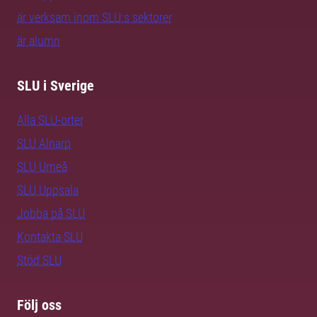
är verksam inom SLU:s sektorer
är alumn
SLU i Sverige
Alla SLU-orter
SLU Alnarp
SLU Umeå
SLU Uppsala
Jobba på SLU
Kontakta SLU
Stöd SLU
Följ oss