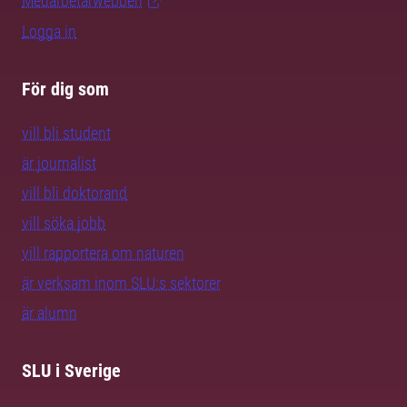
Medarbetarwebben
Logga in
För dig som
vill bli student
är journalist
vill bli doktorand
vill söka jobb
vill rapportera om naturen
är verksam inom SLU:s sektorer
är alumn
SLU i Sverige