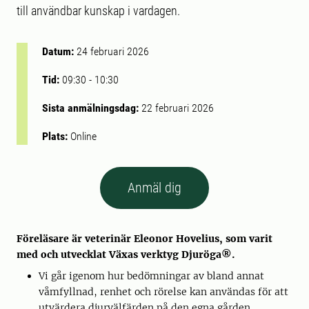
till användbar kunskap i vardagen.
Datum:
24 februari 2026
Tid:
09:30
-
10:30
Sista anmälningsdag:
22 februari 2026
Plats:
Online
Anmäl dig
Föreläsare är veterinär Eleonor Hovelius, som varit
med och utvecklat Växas verktyg Djuröga®.
Vi går igenom hur bedömningar av bland annat
våmfyllnad, renhet och rörelse kan användas för att
utvärdera djurvälfärden på den egna gården.