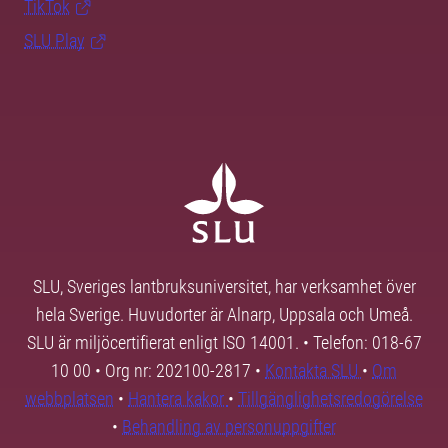
TikTok
SLU Play
SLU, Sveriges lantbruksuniversitet, har verksamhet över
hela Sverige. Huvudorter är Alnarp, Uppsala och Umeå.
SLU är miljöcertifierat enligt ISO 14001. • Telefon: 018-67
10 00 • Org nr: 202100-2817 •
Kontakta SLU
•
Om
webbplatsen
•
Hantera kakor
•
Tillgänglighetsredogörelse
•
Behandling av personuppgifter