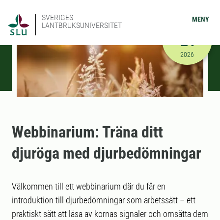
SVERIGES
MENY
LANTBRUKSUNIVERSITET
FEBRUARI
24
2026-02-24
2026
Webbinarium: Träna ditt
djuröga med djurbedömningar
Välkommen till ett webbinarium där du får en
introduktion till djurbedömningar som arbetssätt – ett
praktiskt sätt att läsa av kornas signale­r och omsätta dem