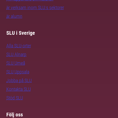
är verksam inom SLU:s sektorer
är alumn
SLU i Sverige
Alla SLU-orter
SLU Alnarp
SLU Umeå
SLU Uppsala
Jobba på SLU
Kontakta SLU
Stöd SLU
Följ oss