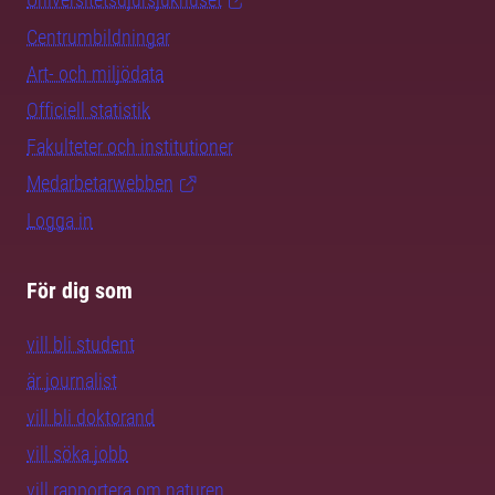
Centrumbildningar
Art- och miljödata
Officiell statistik
Fakulteter och institutioner
Medarbetarwebben
Logga in
För dig som
vill bli student
är journalist
vill bli doktorand
vill söka jobb
vill rapportera om naturen