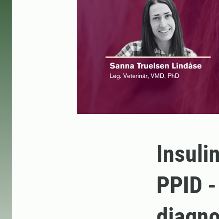
Insuli
PPID -
diagno