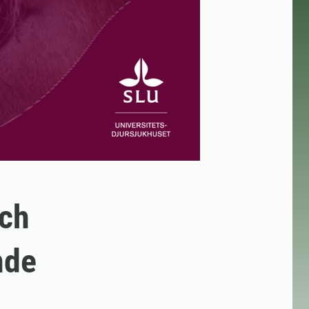
och
nde