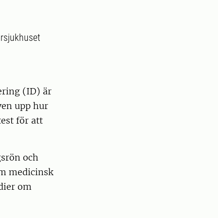
ursjukhuset
ring (ID) är
ven upp hur
est för att
gsrön och
om medicinsk
udier om