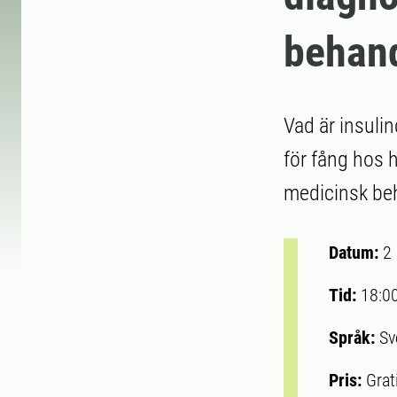
behan
Vad är insulin
för fång hos 
medicinsk be
Datum:
2
Tid:
18:0
Språk:
Sv
Pris:
Grat