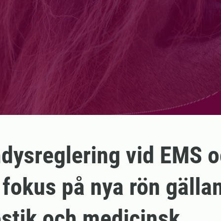
ndysreglering vid EMS 
 fokus på nya rön gälla
stik och medicinsk