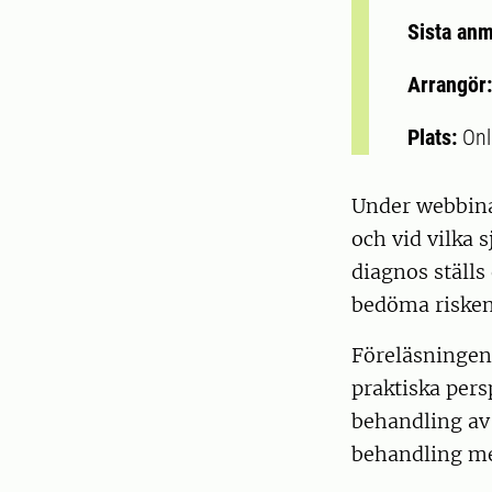
Sista an
Arrangör
Plats:
Onl
Under webbinar
och vid vilka 
diagnos ställs
bedöma risken
Föreläsningen
praktiska pers
behandling av 
behandling m