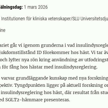
mälningsdag:
1 mars 2026
:
Institutionen för kliniska vetenskaper/SLU Universitetsdj
ine
iet går vi igenom grunderna i vad insulindysregle
sjukdomstillstånd ID förekommer hos häst. Vi tar ä
 och lyfter nya rön kring användning av utfodringst
 för fång hos hästar med insulindysreglering.
 varvar grundläggande kunskap med nya forsknin
pektiv. Tyngdpunkten ligger på aktuell forskning 
insulindysreglering hos häst, där resultat från st
ed SGLT2-hämmare presenteras.