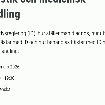
dling
dysreglering (ID), hur ställer man diagnos, hur ut
hästar med ID och hur behandlas hästar med ID 
handling.
 mars 2026
0
-
19:30
enska
is