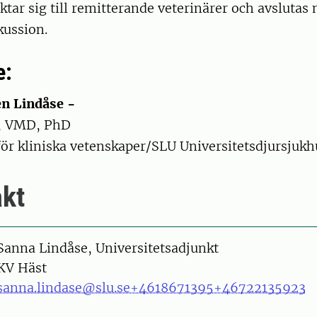
ktar sig till remitterande veterinärer och avslutas 
kussion.
e:
n Lindåse -
r, VMD, PhD
för kliniska vetenskaper/SLU Universitetsdjursjukh
kt
on
Sanna Lindåse, Universitetsadjunkt
KV Häst
sanna.lindase@slu.se
+4618671395
+46722135923