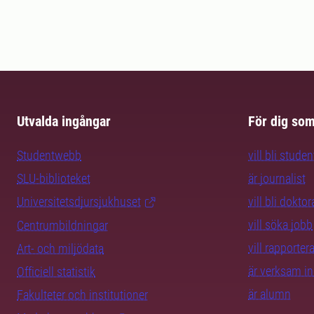
Utvalda ingångar
För dig so
Studentwebb
vill bli studen
SLU-biblioteket
är journalist
Universitetsdjursjukhuset
vill bli dokto
vill söka jobb
Centrumbildningar
vill rapporte
Art- och miljödata
är verksam i
Officiell statistik
är alumn
Fakulteter och institutioner