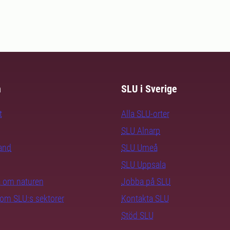
m
SLU i Sverige
t
Alla SLU-orter
SLU Alnarp
rand
SLU Umeå
SLU Uppsala
ra om naturen
Jobba på SLU
nom SLU:s sektorer
Kontakta SLU
Stöd SLU