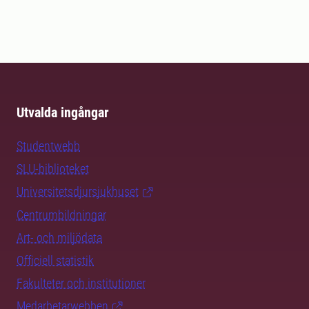
Utvalda ingångar
Studentwebb
SLU-biblioteket
Universitetsdjursjukhuset
Centrumbildningar
Art- och miljödata
Officiell statistik
Fakulteter och institutioner
Medarbetarwebben