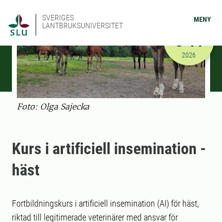
SVERIGES
MENY
LANTBRUKSUNIVERSITET
MARS
3-14
2026-03-03
2026
Foto: Olga Sajecka
Kurs i artificiell insemination -
häst
Fortbildningskurs i artificiell insemination (AI) för häst,
riktad till legitimerade veterinärer med ansvar för