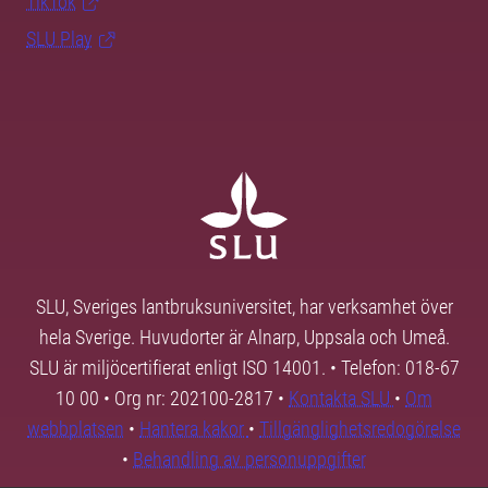
TikTok
SLU Play
SLU, Sveriges lantbruksuniversitet, har verksamhet över
hela Sverige. Huvudorter är Alnarp, Uppsala och Umeå.
SLU är miljöcertifierat enligt ISO 14001. • Telefon: 018-67
10 00 • Org nr: 202100-2817 •
Kontakta SLU
•
Om
webbplatsen
•
Hantera kakor
•
Tillgänglighetsredogörelse
•
Behandling av personuppgifter