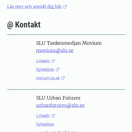
Läs mer och anmäl dig här
@ Kontakt
SLU Tankesmedjan Movium
movium@slu.se
Linkedin
Nyhetsbrev
movium.slu.se
SLU Urban Futures
urbanfutures@slu.se
LinkedIn
Nyhetsbrev