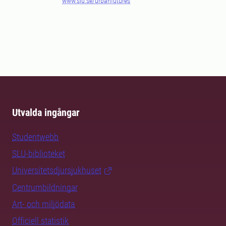
www.slu.se/urbanfutures
Utvalda ingångar
Studentwebb
SLU-biblioteket
Universitetsdjursjukhuset
Centrumbildningar
Art- och miljödata
Officiell statistik