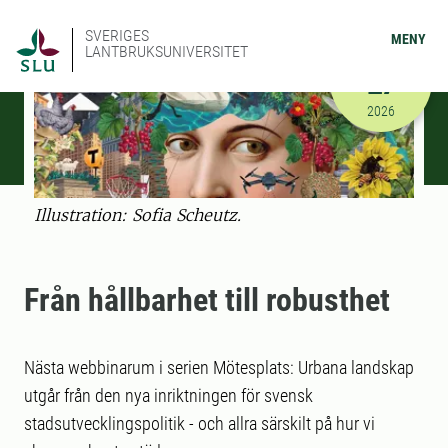
SVERIGES
MENY
LANTBRUKSUNIVERSITET
MARS
27
2026-03-27
2026
Illustration: Sofia Scheutz.
Från hållbarhet till robusthet
Nästa webbinarum i serien Mötesplats: Urbana landskap
utgår från den nya inriktningen för svensk
stadsutvecklingspolitik - och allra särskilt på hur vi