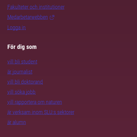
Fakulteter och institutioner
Medarbetarwebben
Logga in
För dig som
vill bli student
är journalist
vill bli doktorand
vill söka jobb
vill rapportera om naturen
är verksam inom SLU:s sektorer
är alumn