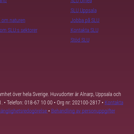
rand
SLU Umeå
SLU Uppsala
ra om naturen
Jobba på SLU
nom SLU:s sektorer
Kontakta SLU
Stöd SLU
samhet över hela Sverige. Huvudorter är Alnarp, Uppsala och
01. • Telefon: 018-67 10 00 • Org nr: 202100-2817 •
Kontakta
lgänglighetsredogörelse
•
Behandling av personuppgifter