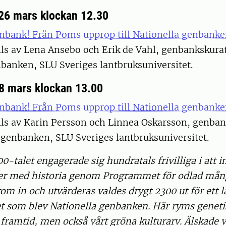
26 mars klockan 12.30
enbank! Från Poms upprop till Nationella genbank
ls av Lena Ansebo och Erik de Vahl, genbankskurat
banken, SLU Sveriges lantbruksuniversitet.
8 mars klockan 13.00
enbank! Från Poms upprop till Nationella genbank
lls av Karin Persson och Linnea Oskarsson, genban
 genbanken, SLU Sveriges lantbruksuniversitet.
00-talet engagerade sig hundratals frivilliga i att i
er med historia genom Programmet för odlad mång
kom in och utvärderas valdes drygt 2300 ut för ett l
et som blev Nationella genbanken. Här ryms geneti
r framtid, men också vårt gröna kulturarv. Älskade