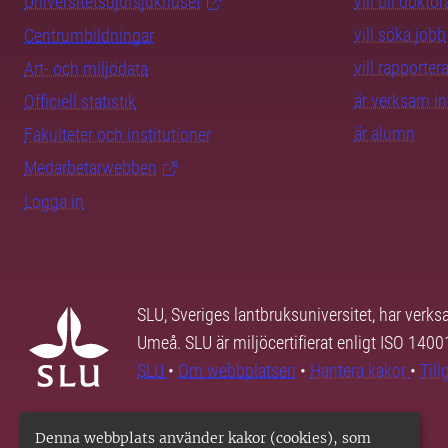
Universitetsdjursjukhuset
vill bli dokto
vill söka jobb
Centrumbildningar
vill rapporte
Art- och miljödata
är verksam i
Officiell statistik
är alumn
Fakulteter och institutioner
Medarbetarwebben
Logga in
SLU, Sveriges lantbruksuniversitet, har verk
Umeå. SLU är miljöcertifierat enligt ISO 140
SLU
•
Om webbplatsen
•
Hantera kakor
•
Til
Denna webbplats använder kakor (cookies), som