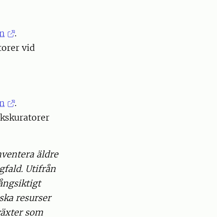
en
.
orer vid
en
.
kskuratorer
nventera äldre
fald. Utifrån
ångsiktigt
ska resurser
 växter som