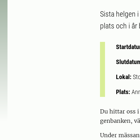
Sista helgen 
plats och i år
Startdat
Slutdatu
Lokal:
St
Plats:
Ann
Du hittar oss 
genbanken, vä
Under mässan 