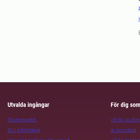
Utvalda ingångar
För dig so
Studentwebb
vill bli studen
SLU-biblioteket
är journalist