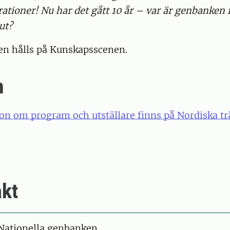
rationer! Nu har det gått 10 år – var är genbanken 
ut?
en hålls på Kunskapsscenen.
m
on om program och utställare finns på Nordiska t
kt
Nationella genbanken