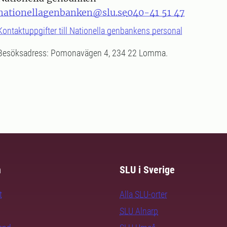
nationellagenbanken@slu.se
040-41 51 47
Kontaktuppgifter till Nationella genbankens personal
Besöksadress: Pomonavägen 4, 234 22 Lomma.
m
SLU i Sverige
t
Alla SLU-orter
SLU Alnarp