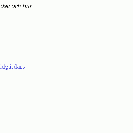
idag och hur
rädgårdars