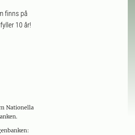
m finns på
yller 10 år!
om Nationella
banken.
 genbanken: