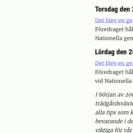
Torsdag den 
Det blev en g
Föredraget hål
Nationella gen
Lördag den 2
Det blev en g
Föredraget hå
vid Nationella
I början av 20
trädgårdsväxt
alla tips som 
bevarande i d
viktiga för vå