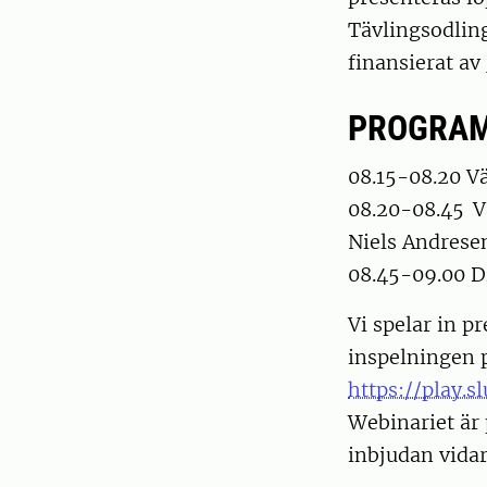
Tävlingsodling
finansierat a
PROGRA
08.15-08.20 
08.20-08.45 Va
Niels Andrese
08.45-09.00 
Vi spelar in p
inspelningen p
https://play.
Webinariet är 
inbjudan vida