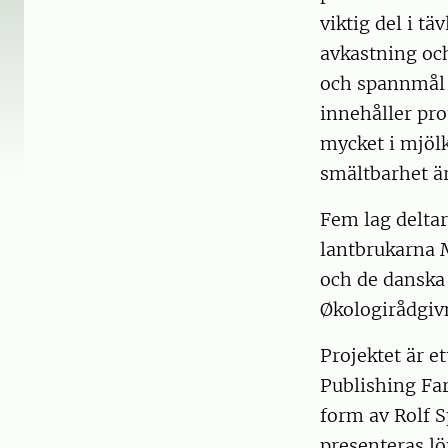
viktig del i tä
avkastning oc
och spannmål k
innehåller pro
mycket i mjöl
smältbarhet är
Fem lag deltar
lantbrukarna 
och de danska
Økologirådgiv
Projektet är e
Publishing Far
form av Rolf 
presenteras l