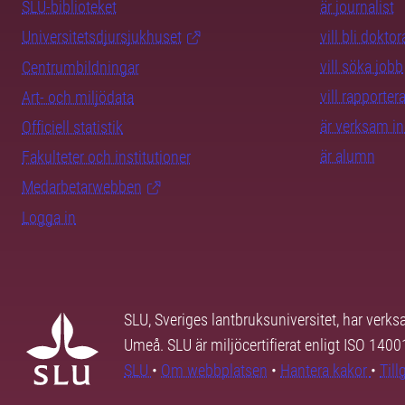
SLU-biblioteket
är journalist
Universitetsdjursjukhuset
vill bli dokto
vill söka jobb
Centrumbildningar
vill rapporte
Art- och miljödata
är verksam i
Officiell statistik
är alumn
Fakulteter och institutioner
Medarbetarwebben
Logga in
SLU, Sveriges lantbruksuniversitet, har verk
Umeå. SLU är miljöcertifierat enligt ISO 140
SLU
•
Om webbplatsen
•
Hantera kakor
•
Til