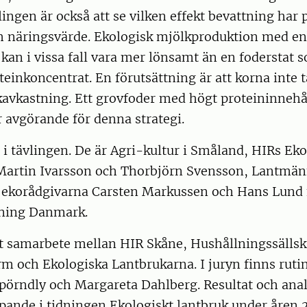
vlingen är också att se vilken effekt bevattning har 
h näringsvärde. Ekologisk mjölkproduktion med en
an i vissa fall vara mer lönsamt än en foderstat 
teinkoncentrat. En förutsättning är att korna inte 
kavkastning. Ett grovfoder med högt proteininnehå
 avgörande för denna strategi.
 i tävlingen. De är Agri-kultur i Småland, HIRs Ek
Martin Ivarsson och Thorbjörn Svensson, Lantmä
 ekorådgivarna Carsten Markussen och Hans Lund f
ning Danmark.
tt samarbete mellan HIR Skåne, Hushållningssällsk
m och Ekologiska Lantbrukarna. I juryn finns rutin
Spörndly och Margareta Dahlberg. Resultat och ana
öpande i tidningen Ekologiskt lantbruk under åren