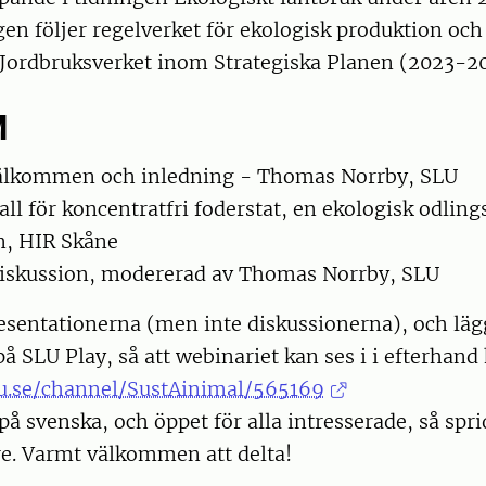
en följer regelverket för ekologisk produktion och 
v Jordbruksverket inom Strategiska Planen (2023-2
M
Välkommen och inledning - Thomas Norrby, SLU
ll för koncentratfri foderstat, en ekologisk odling
n, HIR Skåne
Diskussion, modererad av Thomas Norrby, SLU
resentationerna (men inte diskussionerna), och lä
å SLU Play, så att webinariet kan ses i i efterhand 
slu.se/channel/SustAinimal/565169
på svenska, och öppet för alla intresserade, så spr
re. Varmt välkommen att delta!