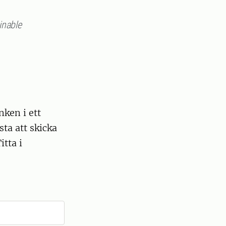
inable
nken i ett
ta att skicka
itta i