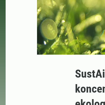
SustAi
koncen
ekolog