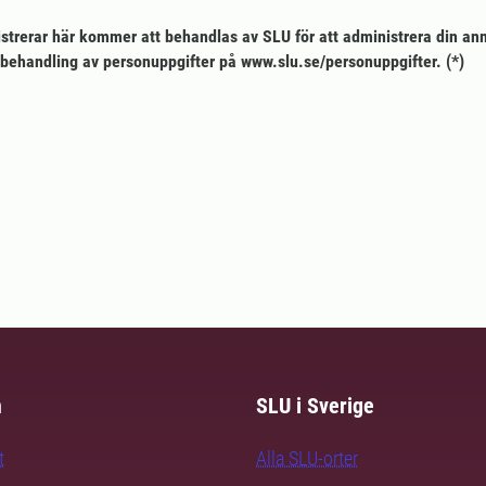
istrerar här kommer att behandlas av SLU för att administrera din anm
behandling av personuppgifter på www.slu.se/personuppgifter.
m
SLU i Sverige
t
Alla SLU-orter