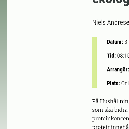
Niels Andrese
Datum:
3
Tid:
08:1
Arrangör
Plats:
Onl
På Hushållning
som ska bidra 
proteinkoncent
proteininnehål