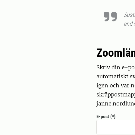
Sust
and 
Zoomlä
Skriv din e-pos
automatiskt sv
igen och var n
skräppostmappe
janne.nordlund
E-post