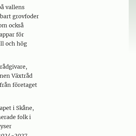
på vallens
bart grovfoder
som också
tappar för
ll och hög
orådgivare,
nnen Växtråd
rån företaget
apet i Skåne,
erade folk i
lyser
 2024-2027.