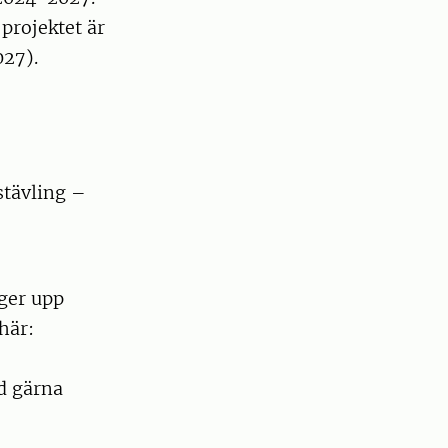
projektet är
027).
stävling –
gger upp
här:
id gärna