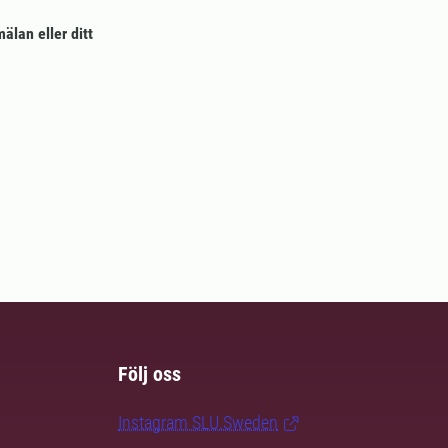
älan eller ditt
Följ oss
Instagram SLU.Sweden