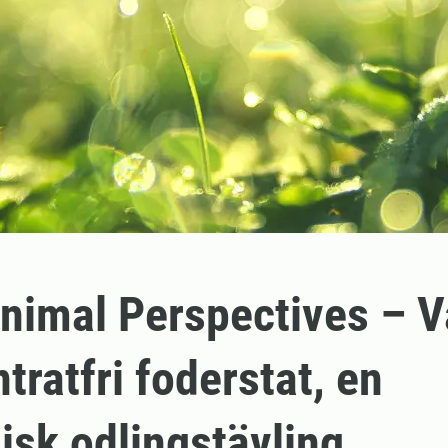
nimal Perspectives – Va
tratfri foderstat, en
isk odlingstävling