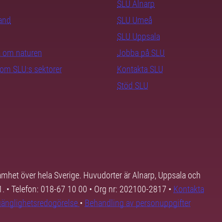
SLU Alnarp
rand
SLU Umeå
SLU Uppsala
ra om naturen
Jobba på SLU
nom SLU:s sektorer
Kontakta SLU
Stöd SLU
samhet över hela Sverige. Huvudorter är Alnarp, Uppsala och
01. • Telefon: 018-67 10 00 • Org nr: 202100-2817 •
Kontakta
lgänglighetsredogörelse
•
Behandling av personuppgifter