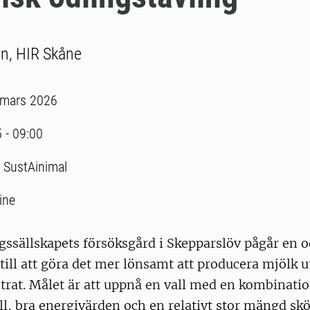
n, HIR Skåne
 mars 2026
5
-
09:00
:
SustAinimal
ine
ssällskapets försöksgård i Skepparslöv pågår en o
till att göra det mer lönsamt att producera mjölk 
rat. Målet är att uppnå en vall med en kombinatio
l, bra energivärden och en relativt stor mängd skö