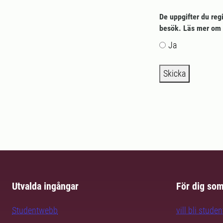
De uppgifter du reg
besök. Läs mer om 
Ja
Skicka
Utvalda ingångar
För dig so
Studentwebb
vill bli studen