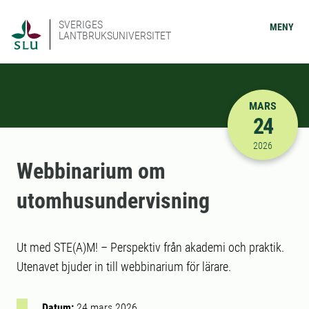
SVERIGES
MENY
LANTBRUKSUNIVERSITET
MARS
24
2026-03-24
2026
Webbinarium om
utomhusundervisning
Ut med STE(A)M! – Perspektiv från akademi och praktik.
Utenavet bjuder in till webbinarium för lärare.
Datum:
24 mars 2026