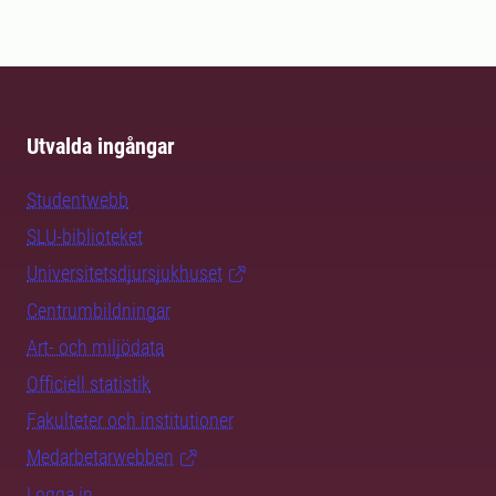
Utvalda ingångar
Studentwebb
SLU-biblioteket
Universitetsdjursjukhuset
Centrumbildningar
Art- och miljödata
Officiell statistik
Fakulteter och institutioner
Medarbetarwebben
Logga in