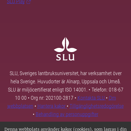
SLU Play
SLU, Sveriges lantbruksuniversitet, har verksamhet över
hela Sverige. Huvudorter är Alnarp, Uppsala och Umeå.
SLU är miljöcertifierat enligt ISO 14001. • Telefon: 018-67
10 00 • Org nr: 202100-2817 •
Kontakta SLU
•
Om
webbplatsen
•
Hantera kakor
•
Tillgänglighetsredogörelse
•
Behandling av personuppgifter
Denna webbplats använder kakor (cookies), som lagras i din