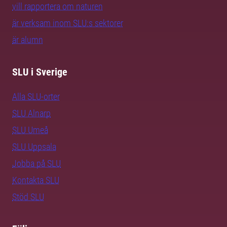
vill rapportera om naturen
är verksam inom SLU:s sektorer
är alumn
SLU i Sverige
Alla SLU-orter
SLU Alnarp
SLU Umeå
SLU Uppsala
Jobba på SLU
Kontakta SLU
Stöd SLU