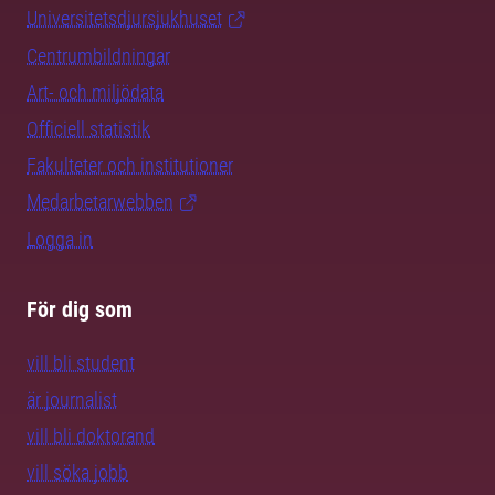
Universitetsdjursjukhuset
Centrumbildningar
Art- och miljödata
Officiell statistik
Fakulteter och institutioner
Medarbetarwebben
Logga in
För dig som
vill bli student
är journalist
vill bli doktorand
vill söka jobb