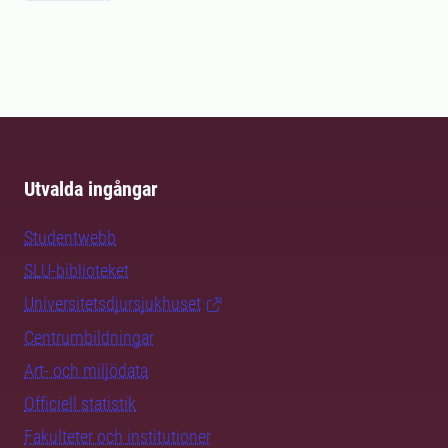
Utvalda ingångar
Studentwebb
SLU-biblioteket
Universitetsdjursjukhuset
Centrumbildningar
Art- och miljödata
Officiell statistik
Fakulteter och institutioner