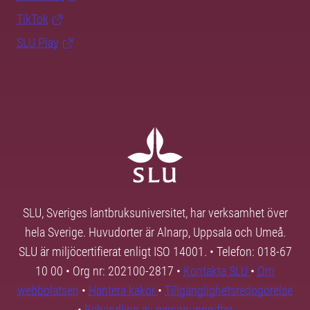
TikTok
SLU Play
SLU, Sveriges lantbruksuniversitet, har verksamhet över
hela Sverige. Huvudorter är Alnarp, Uppsala och Umeå.
SLU är miljöcertifierat enligt ISO 14001. • Telefon: 018-67
10 00 • Org nr: 202100-2817 •
Kontakta SLU
•
Om
webbplatsen
•
Hantera kakor
•
Tillgänglighetsredogörelse
•
Behandling av personuppgifter