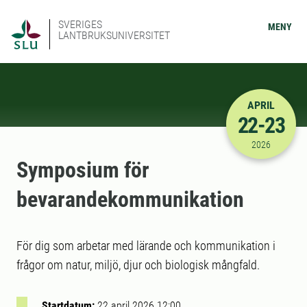
SVERIGES
MENY
LANTBRUKSUNIVERSITET
APRIL
22-23
2026-04-22
2026
Symposium för
bevarandekommunikation
För dig som arbetar med lärande och kommunikation i
frågor om natur, miljö, djur och biologisk mångfald.
Startdatum:
22 april 2026 12:00