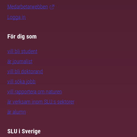
Medarbetarwebben
Logga in
För dig som
vill bli student
är journalist
vill bli doktorand
vill söka jobb
vill rapportera om naturen
är verksam inom SLU:s sektorer
är alumn
SLU i Sverige