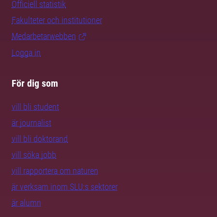
Officiell statistik
Fakulteter och institutioner
Medarbetarwebben
Logga in
För dig som
vill bli student
är journalist
vill bli doktorand
vill söka jobb
vill rapportera om naturen
är verksam inom SLU:s sektorer
är alumn