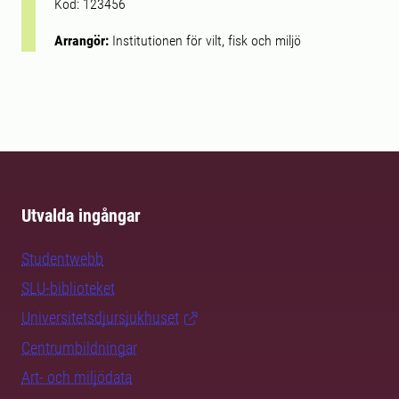
Kod: 123456
Arrangör:
Institutionen för vilt, fisk och miljö
Utvalda ingångar
Studentwebb
SLU-biblioteket
Universitetsdjursjukhuset
Centrumbildningar
Art- och miljödata