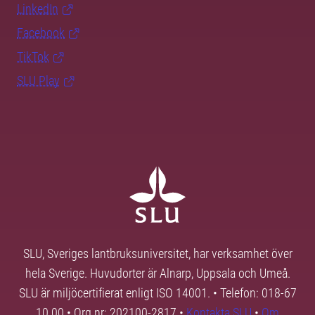
LinkedIn
Facebook
TikTok
SLU Play
SLU, Sveriges lantbruksuniversitet, har verksamhet över
hela Sverige. Huvudorter är Alnarp, Uppsala och Umeå.
SLU är miljöcertifierat enligt ISO 14001. • Telefon: 018-67
10 00 • Org nr: 202100-2817 •
Kontakta SLU
•
Om