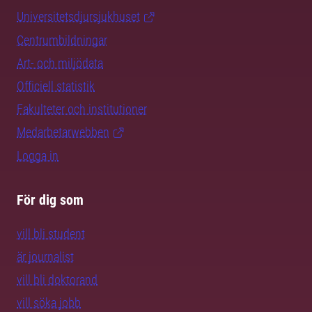
Universitetsdjursjukhuset
Centrumbildningar
Art- och miljödata
Officiell statistik
Fakulteter och institutioner
Medarbetarwebben
Logga in
För dig som
vill bli student
är journalist
vill bli doktorand
vill söka jobb