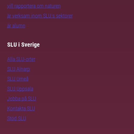
vill rapportera om naturen
är verksam inom SLU:s sektorer
är alumn
SLU i Sverige
Alla SLU-orter
SLU Alnarp
SLU Umeå
SLU Uppsala
Jobba på SLU
Kontakta SLU
Stöd SLU