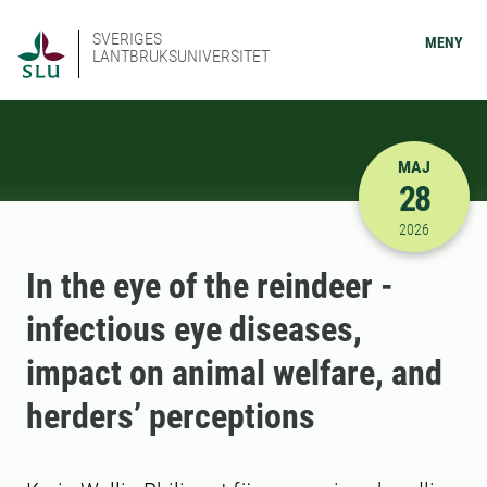
SVERIGES
MENY
LANTBRUKSUNIVERSITET
MAJ
28
2026-05-28
2026
In the eye of the reindeer -
infectious eye diseases,
impact on animal welfare, and
herders’ perceptions