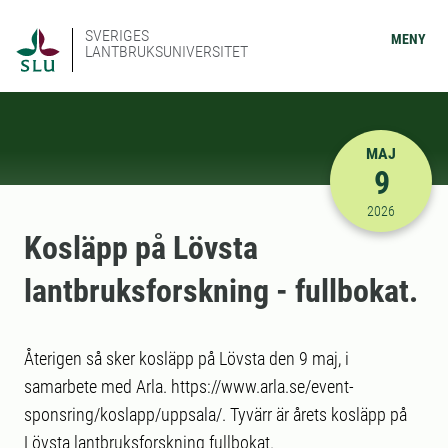
SVERIGES
MENY
LANTBRUKSUNIVERSITET
MAJ
9
2026-05-09
2026
Kosläpp på Lövsta
lantbruksforskning - fullbokat.
Återigen så sker kosläpp på Lövsta den 9 maj, i
samarbete med Arla. https://www.arla.se/event-
sponsring/koslapp/uppsala/. Tyvärr är årets kosläpp på
Lövsta lantbruksforskning fullbokat.