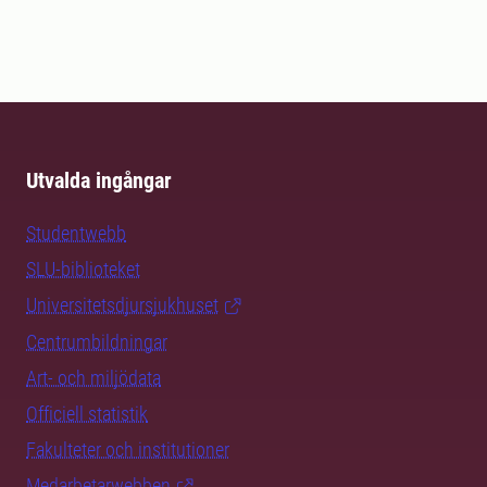
Utvalda ingångar
Studentwebb
SLU-biblioteket
Universitetsdjursjukhuset
Centrumbildningar
Art- och miljödata
Officiell statistik
Fakulteter och institutioner
Medarbetarwebben