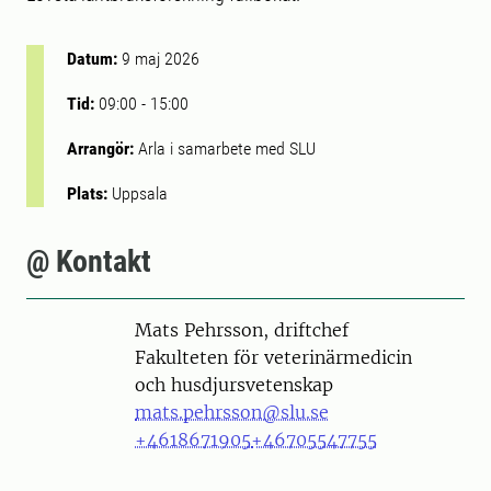
Datum:
9 maj 2026
Tid:
09:00
-
15:00
Arrangör:
Arla i samarbete med SLU
Plats:
Uppsala
@ Kontakt
Person
Mats Pehrsson, driftchef
Fakulteten för veterinärmedicin
och husdjursvetenskap
mats.pehrsson@slu.se
+4618671905
+46705547755