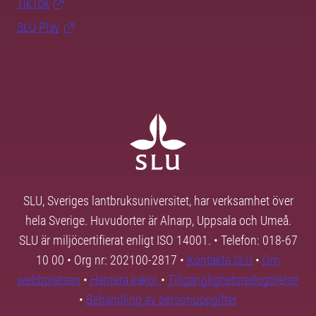
TikTok
SLU Play
SLU, Sveriges lantbruksuniversitet, har verksamhet över
hela Sverige. Huvudorter är Alnarp, Uppsala och Umeå.
SLU är miljöcertifierat enligt ISO 14001. • Telefon: 018-67
10 00 • Org nr: 202100-2817 •
Kontakta SLU
•
Om
webbplatsen
•
Hantera kakor
•
Tillgänglighetsredogörelse
•
Behandling av personuppgifter