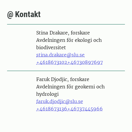
@ Kontakt
Person
Stina Drakare, forskare
Avdelningen för ekologi och
biodiversitet
stina.drakare@slu.se
+4618673102
+46730897697
Person
Faruk Djodjic, forskare
Avdelningen för geokemi och
hydrologi
faruk.djodjic@slu.se
+4618673136
+46737445966