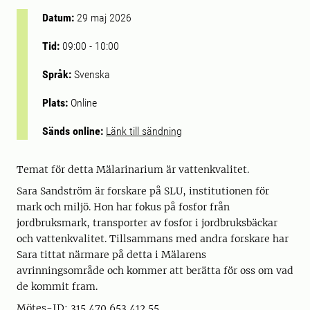
Datum:
29 maj 2026
Tid:
09:00
-
10:00
Språk:
Svenska
Plats:
Online
Sänds online:
Länk till sändning
Temat för detta Mälarinarium är vattenkvalitet.
Sara Sandström är forskare på SLU, institutionen för
mark och miljö. Hon har fokus på fosfor från
jordbruksmark, transporter av fosfor i jordbruksbäckar
och vattenkvalitet. Tillsammans med andra forskare har
Sara tittat närmare på detta i Mälarens
avrinningsområde och kommer att berätta för oss om vad
de kommit fram.
Mötes-ID: 315 470 653 412 55