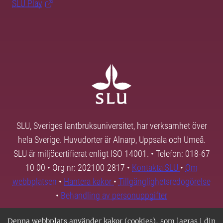
SLU Play
SLU, Sveriges lantbruksuniversitet, har verksamhet över
hela Sverige. Huvudorter är Alnarp, Uppsala och Umeå.
SLU är miljöcertifierat enligt ISO 14001. • Telefon: 018-67
10 00 • Org nr: 202100-2817 •
Kontakta SLU
•
Om
webbplatsen
•
Hantera kakor
•
Tillgänglighetsredogörelse
•
Behandling av personuppgifter
Denna webbplats använder kakor (cookies), som lagras i din