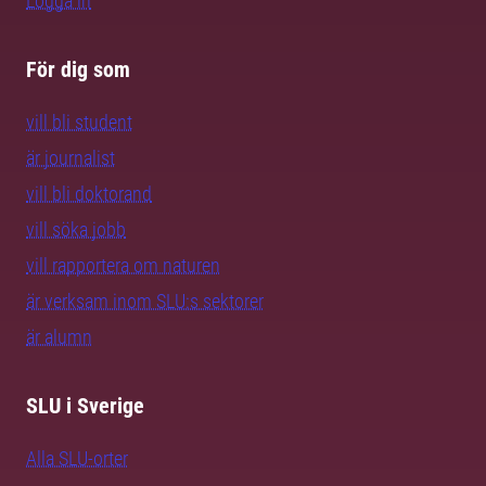
Logga in
För dig som
vill bli student
är journalist
vill bli doktorand
vill söka jobb
vill rapportera om naturen
är verksam inom SLU:s sektorer
är alumn
SLU i Sverige
Alla SLU-orter