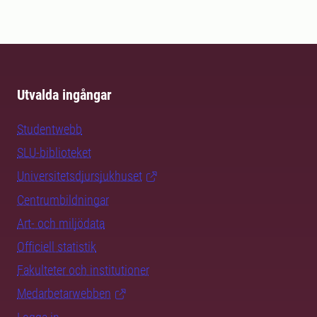
Utvalda ingångar
Studentwebb
SLU-biblioteket
Universitetsdjursjukhuset
Centrumbildningar
Art- och miljödata
Officiell statistik
Fakulteter och institutioner
Medarbetarwebben