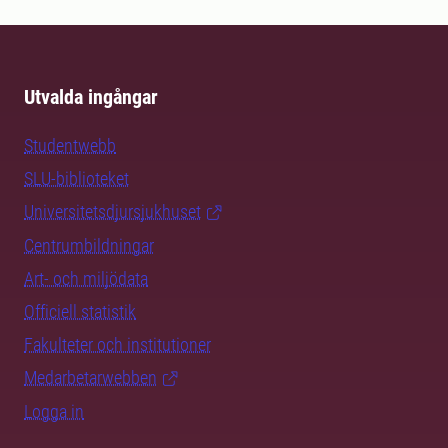
Utvalda ingångar
Studentwebb
SLU-biblioteket
Universitetsdjursjukhuset
Centrumbildningar
Art- och miljödata
Officiell statistik
Fakulteter och institutioner
Medarbetarwebben
Logga in