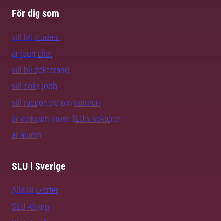
För dig som
vill bli student
är journalist
vill bli doktorand
vill söka jobb
vill rapportera om naturen
är verksam inom SLU:s sektorer
är alumn
SLU i Sverige
Alla SLU-orter
SLU Alnarp