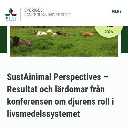
SVERIGES
MENY
LANTBRUKSUNIVERSITET
MAJ
12
2026-05-12
2026
SustAinimal Perspectives –
Resultat och lärdomar från
konferensen om djurens roll i
livsmedelssystemet