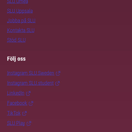
SLU Umeå
SLU Uppsala
Jobba på SLU
Kontakta SLU
Stöd SLU
Följ oss
Instagram SLU.Sweden
Instagram SLU.student
LinkedIn
Facebook
TikTok
SLU Play