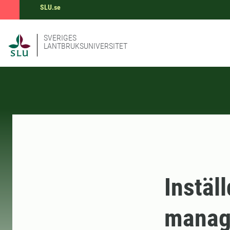
SLU.se
SVERIGES
LANTBRUKSUNIVERSITET
Instäl
manag