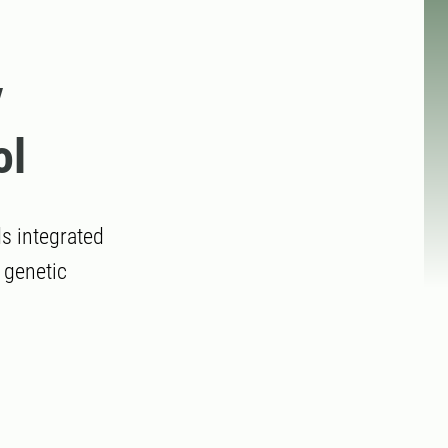
y
ol
s integrated
 genetic