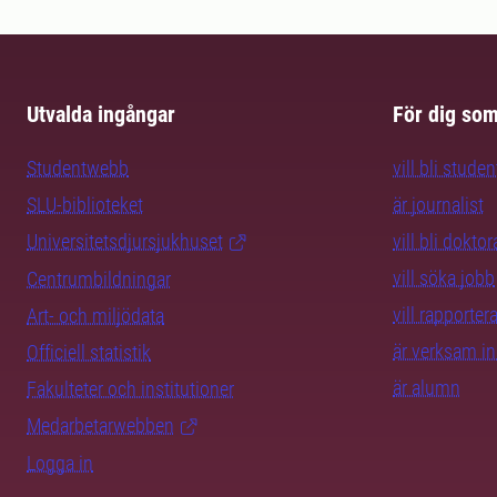
Utvalda ingångar
För dig so
Studentwebb
vill bli studen
SLU-biblioteket
är journalist
Universitetsdjursjukhuset
vill bli dokto
vill söka jobb
Centrumbildningar
vill rapporte
Art- och miljödata
är verksam i
Officiell statistik
är alumn
Fakulteter och institutioner
Medarbetarwebben
Logga in