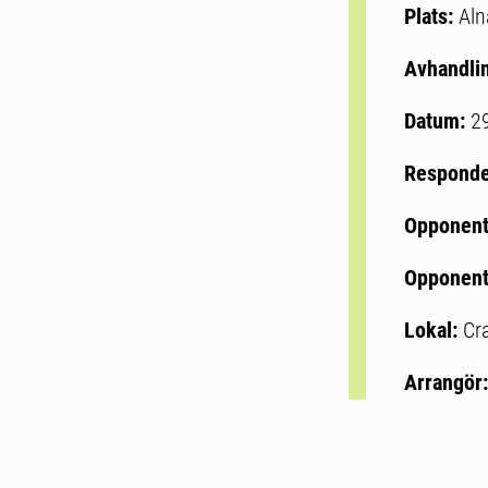
Plats:
Aln
Avhandli
Datum:
2
Respond
Opponen
Opponent
Lokal:
Cr
Arrangör