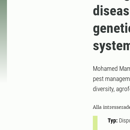
diseas
geneti
system
Mohamed Mambu 
pest managemen
diversity, agro
Alla intresserad
Typ:
Disp