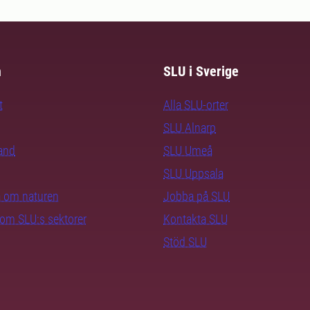
m
SLU i Sverige
t
Alla SLU-orter
SLU Alnarp
rand
SLU Umeå
SLU Uppsala
ra om naturen
Jobba på SLU
nom SLU:s sektorer
Kontakta SLU
Stöd SLU