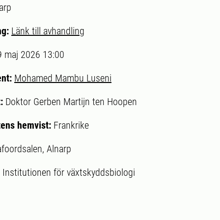
arp
ng:
Länk till avhandling
9 maj 2026 13:00
ent:
Mohamed Mambu Luseni
t:
Doktor Gerben Martijn ten Hoopen
ens hemvist:
Frankrike
afoordsalen, Alnarp
:
Institutionen för växtskyddsbiologi