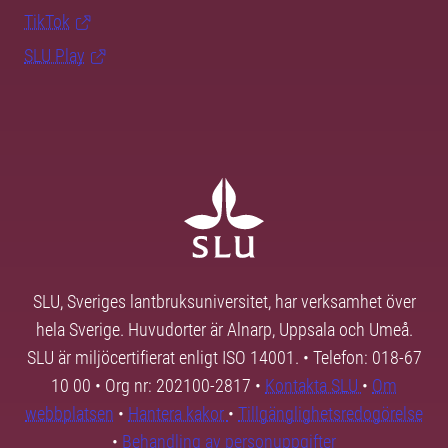
TikTok
SLU Play
SLU, Sveriges lantbruksuniversitet, har verksamhet över
hela Sverige. Huvudorter är Alnarp, Uppsala och Umeå.
SLU är miljöcertifierat enligt ISO 14001. • Telefon: 018-67
10 00 • Org nr: 202100-2817 •
Kontakta SLU
•
Om
webbplatsen
•
Hantera kakor
•
Tillgänglighetsredogörelse
•
Behandling av personuppgifter