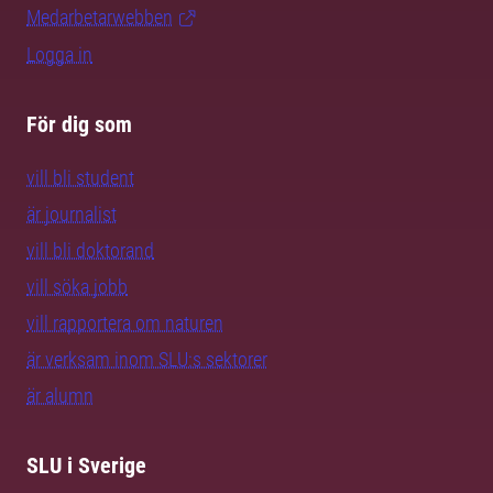
Medarbetarwebben
Logga in
För dig som
vill bli student
är journalist
vill bli doktorand
vill söka jobb
vill rapportera om naturen
är verksam inom SLU:s sektorer
är alumn
SLU i Sverige