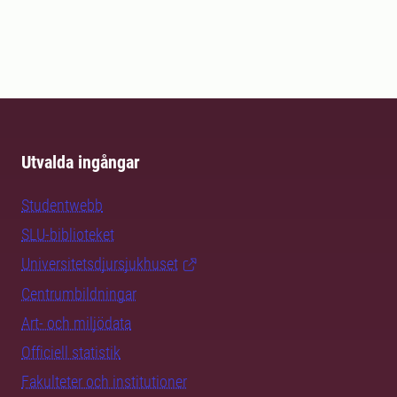
Utvalda ingångar
Studentwebb
SLU-biblioteket
Universitetsdjursjukhuset
Centrumbildningar
Art- och miljödata
Officiell statistik
Fakulteter och institutioner