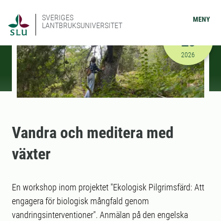
SVERIGES
MENY
LANTBRUKSUNIVERSITET
MAJ
25
2026-05-25
2026
Vandra och meditera med
växter
En workshop inom projektet "Ekologisk Pilgrimsfärd: Att
engagera för biologisk mångfald genom
vandringsinterventioner". Anmälan på den engelska