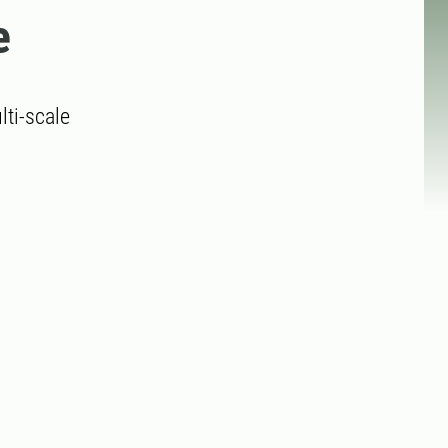
e
lti-scale