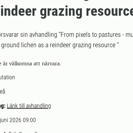
eindeer grazing resourc
örsvarar sin avhandling "From pixels to pastures - mu
ground lichen as a reindeer grazing resource "
e är välkomna att närvara.
utation
eå
ng:
Länk till avhandling
 juni 2026 09:00