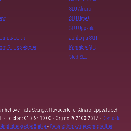
SLU Alnarp
rand
SLU Umeå
SLU Uppsala
ra om naturen
Jobba på SLU
nom SLU:s sektorer
Kontakta SLU
Stöd SLU
samhet över hela Sverige. Huvudorter är Alnarp, Uppsala och
01. • Telefon: 018-67 10 00 • Org nr: 202100-2817 •
Kontakta
lgänglighetsredogörelse
•
Behandling av personuppgifter