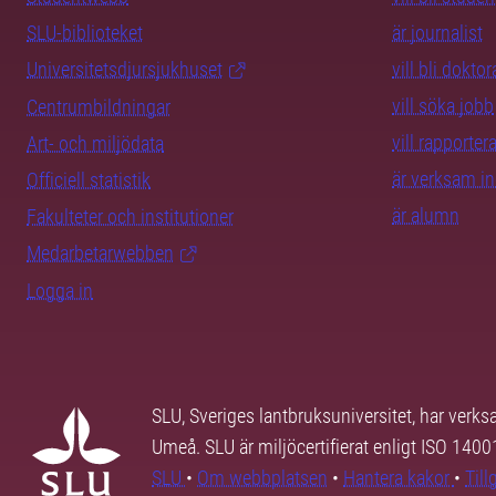
SLU-biblioteket
är journalist
Universitetsdjursjukhuset
vill bli dokto
vill söka jobb
Centrumbildningar
vill rapporte
Art- och miljödata
är verksam i
Officiell statistik
är alumn
Fakulteter och institutioner
Medarbetarwebben
Logga in
SLU, Sveriges lantbruksuniversitet, har verk
Umeå. SLU är miljöcertifierat enligt ISO 140
SLU
•
Om webbplatsen
•
Hantera kakor
•
Til