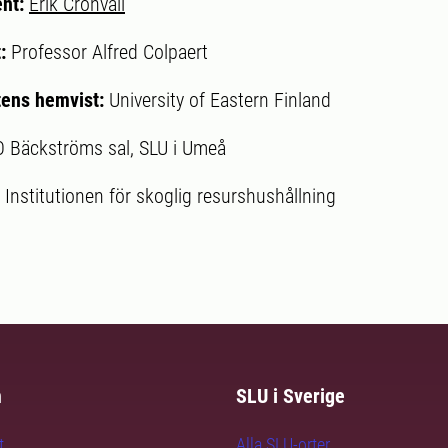
ent:
Erik Cronvall
t:
Professor Alfred Colpaert
ens hemvist:
University of Eastern Finland
O Bäckströms sal, SLU i Umeå
:
Institutionen för skoglig resurshushållning
m
SLU i Sverige
t
Alla SLU-orter