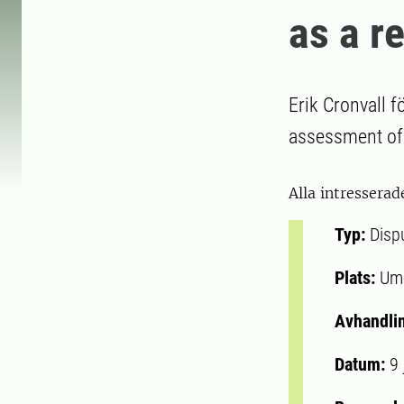
as a r
Erik Cronvall f
assessment of 
Alla intresserad
Typ:
Disp
Plats:
Um
Avhandli
Datum:
9