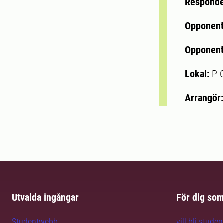
Respond
Opponen
Opponent
Lokal:
P-
Arrangör
Utvalda ingångar
För dig so
Studentwebb
vill bli studen