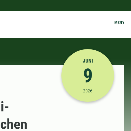
MENY
JUNI
9
2026-06-09 09:00:00
2026
i-
ichen