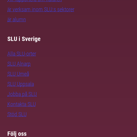
är verksam inom SLU:s sektorer
är alumn
SLU i Sverige
Alla SLU-orter
SLU Alnarp
SLU Umeå
SLU Uppsala
Jobba på SLU
Kontakta SLU
Stöd SLU
Följ oss