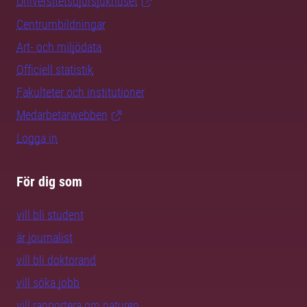
Universitetsdjursjukhuset
Centrumbildningar
Art- och miljödata
Officiell statistik
Fakulteter och institutioner
Medarbetarwebben
Logga in
För dig som
vill bli student
är journalist
vill bli doktorand
vill söka jobb
vill rapportera om naturen