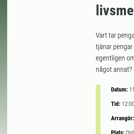
livsme
Vart tar peng
tjänar pengar
egentligen om 
något annat?
Datum:
1
Tid:
12:0
Arrangör
Plats:
Onl