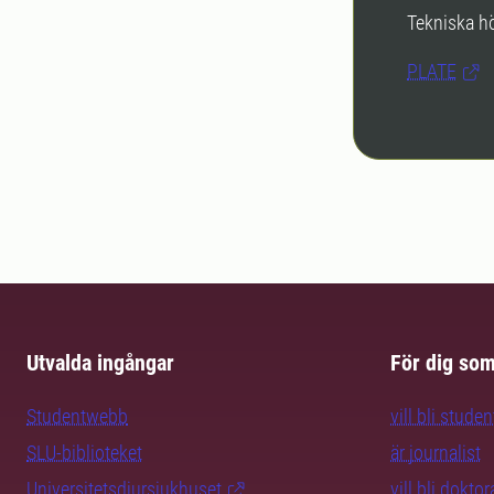
Tekniska hö
PLATE
Utvalda ingångar
För dig so
Studentwebb
vill bli studen
SLU-biblioteket
är journalist
Universitetsdjursjukhuset
vill bli dokto