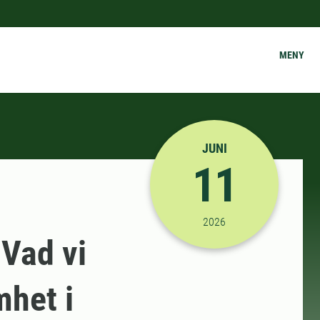
MENY
JUNI
11
2026-06-11 12:00:00
til
2026
Vad vi
mhet i