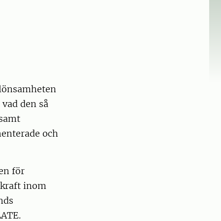
r lönsamheten
r vad den så
 samt
menterade och
en för
skraft inom
nds
LATE.