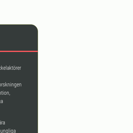
ckelaktörer
orskningen
tion,
ga
ära
Kungliga