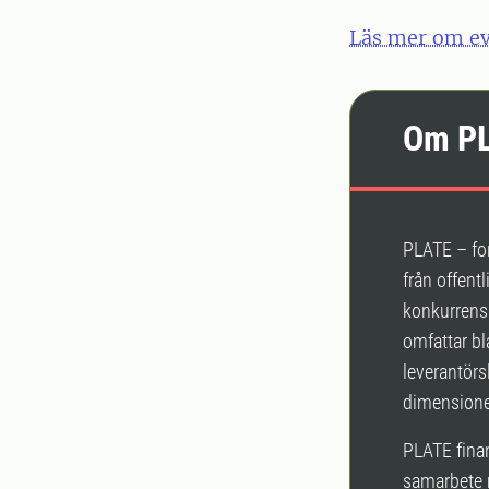
Läs mer om ev
Om P
PLATE – for
från offentl
konkurrens
omfattar b
leverantörs
dimensione
PLATE fina
samarbete m