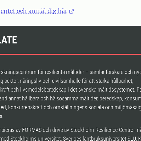
entet och anmäl dig här
LATE
skningscentrum för resilienta måltider – samlar forskare och ny
ig sektor, näringsliv och civilsamhälle för att stärka hållbarhet,
kraft och livsmedelsberedskap i det svenska måltidssystemet. F
land annat hållbara och hälsosamma måltider, beredskap, konsum
led, konkurrenskraft och omställningens sociala och miljömässi
r.
nsieras av FORMAS och drivs av Stockholm Resilience Centre i n
ed Stockholms universitet, Sveriges lantbruksuniversitet SLU, 