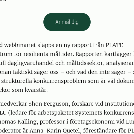
Anmäl dig
 webbinariet släpps en ny rapport från PLATE
trum för resilienta måltider. Rapporten kartlägge
till dagligvaruhandel och måltidssektor, analysera
nan faktiskt säger oss – och vad den inte säger –
de strukturella konkurrensproblem som är väl doku
ckor som kvarstår.
medverkar Shon Ferguson, forskare vid Institution
LU (ledare för arbetspaketet Systemets konkurren
omas Kalling, professor i företagsekonomi vid Lu
oderator är Anna-Karin Quetel, föreståndare för P