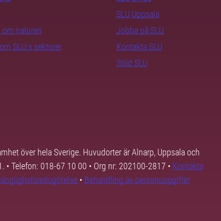
SLU Uppsala
ra om naturen
Jobba på SLU
nom SLU:s sektorer
Kontakta SLU
Stöd SLU
samhet över hela Sverige. Huvudorter är Alnarp, Uppsala och
01. • Telefon: 018-67 10 00 • Org nr: 202100-2817 •
Kontakta
lgänglighetsredogörelse
•
Behandling av personuppgifter