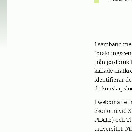
I samband med
forskningscen
från jordbruk 
kallade matkro
identifierar 
de kunskapslu
I webbinariet 
ekonomi vid S
PLATE) och Th
universitet. M