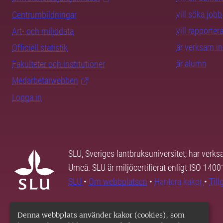
vill söka jobb
Centrumbildningar
vill rapporte
Art- och miljödata
är verksam i
Officiell statistik
är alumn
Fakulteter och institutioner
Medarbetarwebben
Logga in
SLU, Sveriges lantbruksuniversitet, har verk
Umeå. SLU är miljöcertifierat enligt ISO 140
SLU
•
Om webbplatsen
•
Hantera kakor
•
Til
Denna webbplats använder kakor (cookies), som