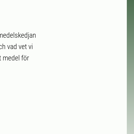
vsmedelskedjan
h vad vet vi
t medel för