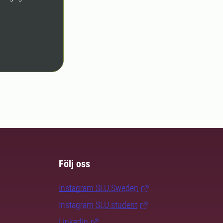
Följ oss
Instagram SLU.Sweden
Instagram SLU.student
LinkedIn