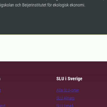
gskolan och Beijerinstitutet för ekologisk ekonomi.
m
SLU i Sverige
t
Alla SLU-orter
SLU Alnarp
rand
SLU Umeå