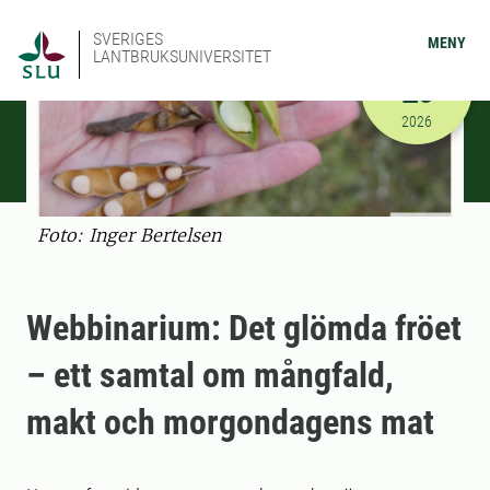
SVERIGES
MENY
LANTBRUKSUNIVERSITET
JUNI
26
2026-06-26
2026
Foto: Inger Bertelsen
Webbinarium: Det glömda fröet
– ett samtal om mångfald,
makt och morgondagens mat