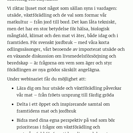
Vi riktar ljuset mot något som sällan syns i vardagen:
utsäde, växtförädling och de val som formar vår
matkultur – från jord till bord. Det kan låta tekniskt,
men det har en stor betydelse för hälsa, biologisk
mångfald, klimat och den mat vi äter, både idag och i
framtiden. För svenskt jordbruk – med våra korta
odlingssäsonger, vårt beroende av importerat utsäde och
en växande diskussion om livsmedelsförsörjning och
beredskap – är frågorna om vem som äger och styr
förädlingen av nya grödor särskilt angelägna.
Under webinariet får du möjlighet att:
Lära dig om hur utsäde och växtförädling påverkar
vår mat – från fröets ursprung till färdig gröda
Delta i ett öppet och inspirerande samtal om
framtidens mat och jordbruk
Bidra med dina egna perspektiv på vad som bör
prioriteras i frågor om växtförädling och