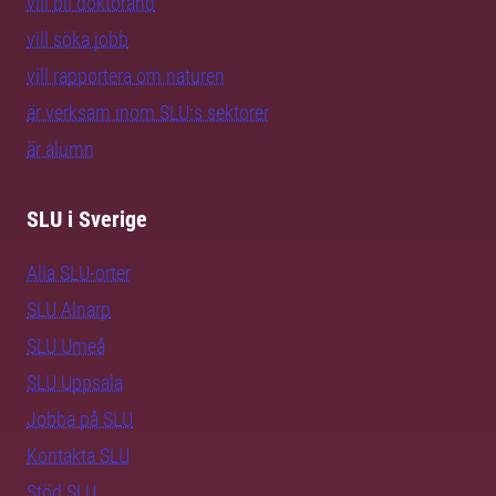
vill bli doktorand
vill söka jobb
vill rapportera om naturen
är verksam inom SLU:s sektorer
är alumn
SLU i Sverige
Alla SLU-orter
SLU Alnarp
SLU Umeå
SLU Uppsala
Jobba på SLU
Kontakta SLU
Stöd SLU