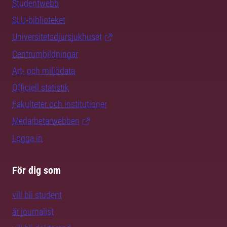
Studentwebb
SLU-biblioteket
Universitetsdjursjukhuset
Centrumbildningar
Art- och miljödata
Officiell statistik
Fakulteter och institutioner
Medarbetarwebben
Logga in
För dig som
vill bli student
är journalist