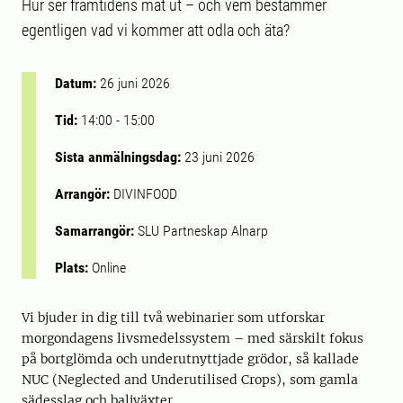
Hur ser framtidens mat ut – och vem bestämmer
egentligen vad vi kommer att odla och äta?
Datum:
26 juni 2026
Tid:
14:00
-
15:00
Sista anmälningsdag:
23 juni 2026
Arrangör:
DIVINFOOD
Samarrangör:
SLU Partneskap Alnarp
Plats:
Online
Vi bjuder in dig till två webinarier som utforskar
morgondagens livsmedelssystem – med särskilt fokus
på bortglömda och underutnyttjade grödor, så kallade
NUC (Neglected and Underutilised Crops), som gamla
sädesslag och baljväxter.