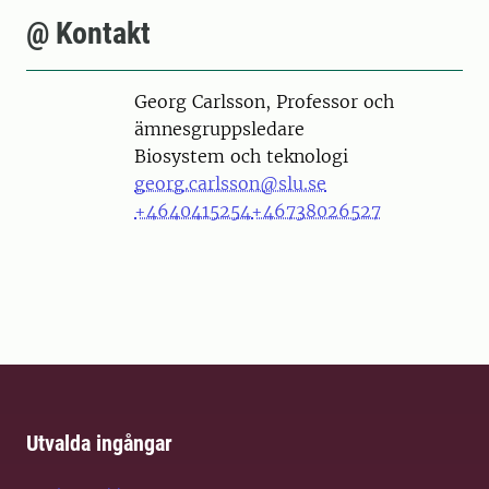
@ Kontakt
Person
Georg Carlsson, Professor och
ämnesgruppsledare
Biosystem och teknologi
georg.carlsson@slu.se
+4640415254
+46738026527
Utvalda ingångar