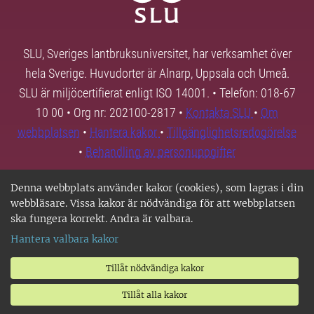
SLU, Sveriges lantbruksuniversitet, har verksamhet över
hela Sverige. Huvudorter är Alnarp, Uppsala och Umeå.
SLU är miljöcertifierat enligt ISO 14001. • Telefon: 018-67
10 00 • Org nr: 202100-2817 •
Kontakta SLU
•
Om
webbplatsen
•
Hantera kakor
•
Tillgänglighetsredogörelse
•
Behandling av personuppgifter
Denna webbplats använder kakor (cookies), som lagras i din
webbläsare. Vissa kakor är nödvändiga för att webbplatsen
ska fungera korrekt. Andra är valbara.
Hantera valbara kakor
Tillåt nödvändiga kakor
Tillåt alla kakor