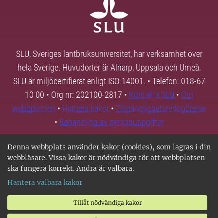
SLU, Sveriges lantbruksuniversitet, har verksamhet över
hela Sverige. Huvudorter är Alnarp, Uppsala och Umeå.
SLU är miljöcertifierat enligt ISO 14001. • Telefon: 018-67
10 00 • Org nr: 202100-2817 •
Kontakta SLU
•
Om
webbplatsen
•
Hantera kakor
•
Tillgänglighetsredogörelse
•
Behandling av personuppgifter
Denna webbplats använder kakor (cookies), som lagras i din
webbläsare. Vissa kakor är nödvändiga för att webbplatsen
ska fungera korrekt. Andra är valbara.
Hantera valbara kakor
Tillåt nödvändiga kakor