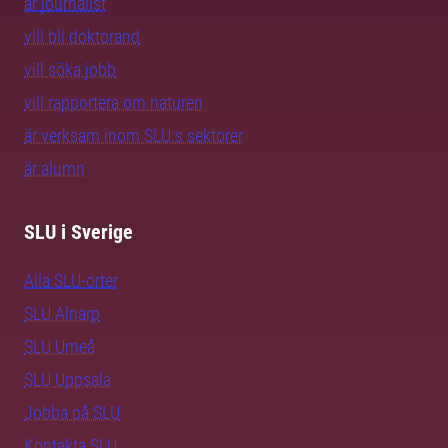
är journalist
vill bli doktorand
vill söka jobb
vill rapportera om naturen
är verksam inom SLU:s sektorer
är alumn
SLU i Sverige
Alla SLU-orter
SLU Alnarp
SLU Umeå
SLU Uppsala
Jobba på SLU
Kontakta SLU