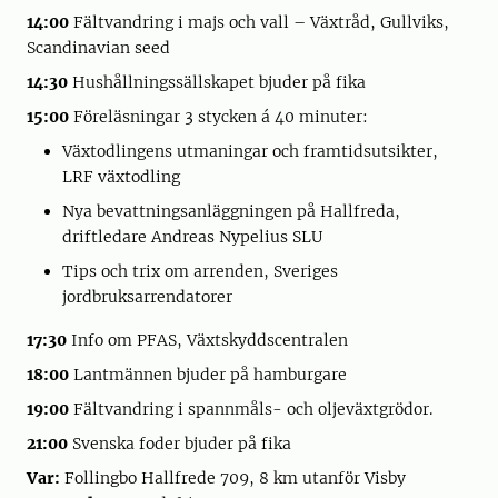
14:00
Fältvandring i majs och vall – Växtråd, Gullviks,
Scandinavian seed
14:30
Hushållningssällskapet bjuder på fika
15:00
Föreläsningar 3 stycken á 40 minuter:
Växtodlingens utmaningar och framtidsutsikter,
LRF växtodling
Nya bevattningsanläggningen på Hallfreda,
driftledare Andreas Nypelius SLU
Tips och trix om arrenden, Sveriges
jordbruksarrendatorer
17:30
Info om PFAS, Växtskyddscentralen
18:00
Lantmännen bjuder på hamburgare
19:00
Fältvandring i spannmåls- och oljeväxtgrödor.
21:00
Svenska foder bjuder på fika
Var:
Follingbo Hallfrede 709, 8 km utanför Visby