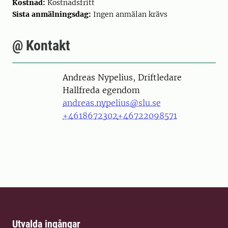
Kostnad:
Kostnadsfritt
Sista anmälningsdag:
Ingen anmälan krävs
@ Kontakt
Person
Andreas Nypelius, Driftledare
Hallfreda egendom
andreas.nypelius@slu.se
+4618672302
+46722098571
Utvalda ingångar