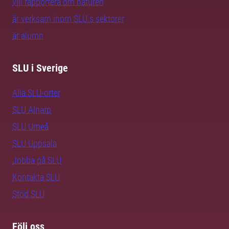
vill rapportera om naturen
är verksam inom SLU:s sektorer
är alumn
SLU i Sverige
Alla SLU-orter
SLU Alnarp
SLU Umeå
SLU Uppsala
Jobba på SLU
Kontakta SLU
Stöd SLU
Följ oss