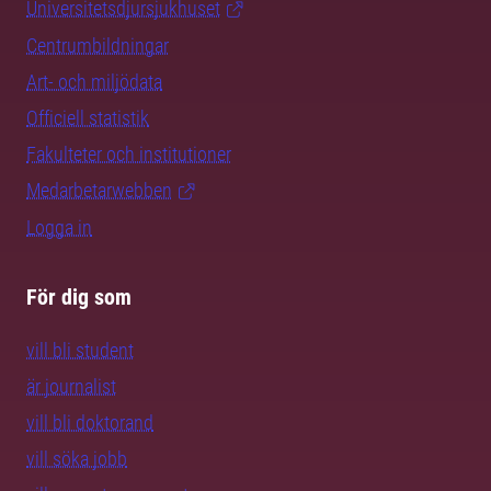
Universitetsdjursjukhuset
Centrumbildningar
Art- och miljödata
Officiell statistik
Fakulteter och institutioner
Medarbetarwebben
Logga in
För dig som
vill bli student
är journalist
vill bli doktorand
vill söka jobb