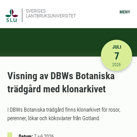
SVERIGES
MENY
LANTBRUKSUNIVERSITET
JULI
7
2026-07-07
2026
Visning av DBWs Botaniska
trädgård med klonarkivet
I DBWs Botaniska trädgård finns klonarkivet för rosor,
perenner, lökar och köksväxter från Gotland.
Datum:
7 juli 2026