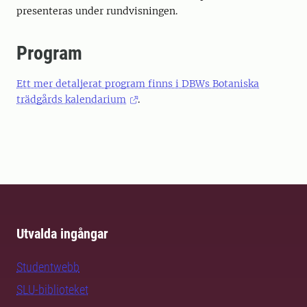
presenteras under rundvisningen.
Program
Ett mer detaljerat program finns i DBWs Botaniska
trädgårds kalendarium
.
Utvalda ingångar
Studentwebb
SLU-biblioteket