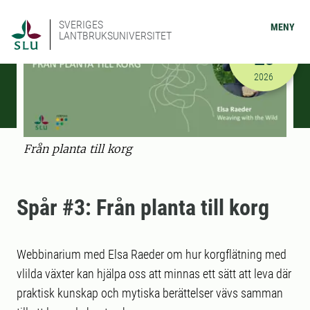
SVERIGES
MENY
LANTBRUKSUNIVERSITET
AUGUSTI
26
2026-08-26
2026
Från planta till korg
Spår #3: Från planta till korg
Webbinarium med Elsa Raeder om hur korgflätning med
vlilda växter kan hjälpa oss att minnas ett sätt att leva där
praktisk kunskap och mytiska berättelser vävs samman