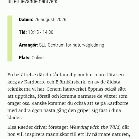
till ett levande hantverk.
Datum:
26 augusti 2026
Tid:
13:15
-
14:30
Arrangör:
SLU Centrum för naturvägledning
Plats:
Online
En berättelse där du får lära dig om hur man flätar en
korg av Kardborre och Björnbärsbark, en av de äldsta
teknikerna vi har. Genom hantverket öppnas också sätt
att upptäcka, förstå och komma närmare de växter som
omger oss. Kanske kommer du också att se på Kardborre
med andra ögon nästa gång den griper sig fast i dina
kläder.
Elsa Raeder driver företaget
Weaving with the Wild
, där
hon vill inspirera människor till ett liv närmare naturen,