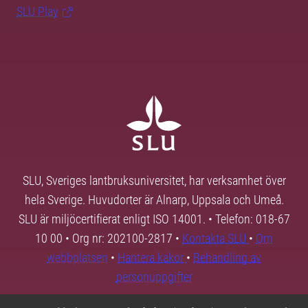
SLU Play
SLU, Sveriges lantbruksuniversitet, har verksamhet över
hela Sverige. Huvudorter är Alnarp, Uppsala och Umeå.
SLU är miljöcertifierat enligt ISO 14001. • Telefon: 018-67
10 00 • Org nr: 202100-2817 •
Kontakta SLU
•
Om
webbplatsen
•
Hantera kakor
•
Behandling av
personuppgifter