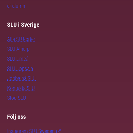
är alumn
SLU i Sverige
Alla SLU-orter
SLU Alnarp
SLU Umeå
SLU Uppsala
Jobba på SLU
Kontakta SLU
Stöd SLU
Följ oss
Instagram SLU.Sweden