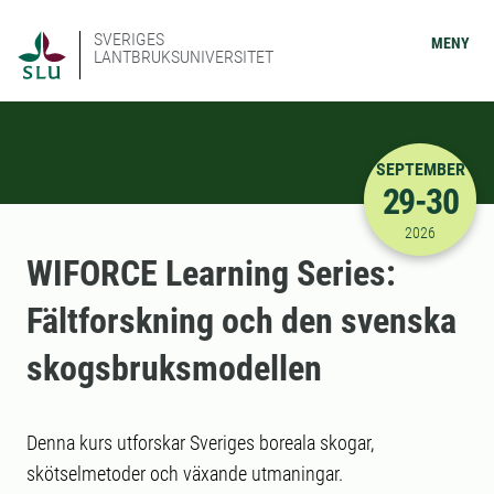
SVERIGES
MENY
LANTBRUKSUNIVERSITET
SEPTEMBER
29-30
2026-09-29
2026
WIFORCE Learning Series:
Fältforskning och den svenska
skogsbruksmodellen
Denna kurs utforskar Sveriges boreala skogar,
skötselmetoder och växande utmaningar.