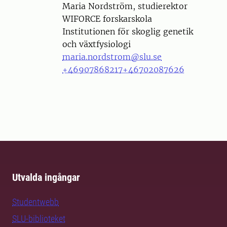
Person
Maria Nordström, studierektor
WIFORCE forskarskola
Institutionen för skoglig genetik
och växtfysiologi
maria.nordstrom@slu.se
+46907868217
+46702087626
Utvalda ingångar
Studentwebb
SLU-biblioteket