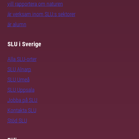
vill rapportera om naturen
är verksam inom SLU:s sektorer
är alumn
SLU i Sverige
Alla SLU-orter
SLU Alnarp
SLU Umeå
SLU Uppsala
Jobba på SLU
Kontakta SLU
Stöd SLU