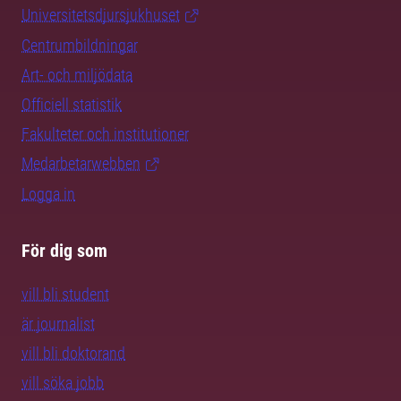
Universitetsdjursjukhuset
Centrumbildningar
Art- och miljödata
Officiell statistik
Fakulteter och institutioner
Medarbetarwebben
Logga in
För dig som
vill bli student
är journalist
vill bli doktorand
vill söka jobb