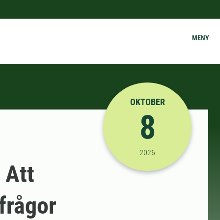
MENY
OKTOBER
8
2026-10-08 12:00:00
til
2026
 Att
frågor