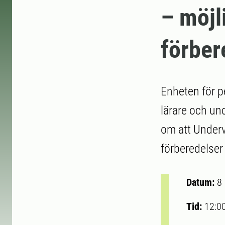
– möjl
förber
Enheten för p
lärare och un
om att Underv
förberedelser
Datum:
8
Tid:
12:0