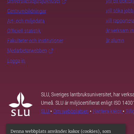
Universitetsdjursjukhuset
vill bli dokto
vill söka jobb
Centrumbildningar
vill rapporte
Art- och miljödata
är verksam i
Officiell statistik
är alumn
Fakulteter och institutioner
Medarbetarwebben
Logga in
SLU, Sveriges lantbruksuniversitet, har verk
Umeå. SLU är miljöcertifierat enligt ISO 140
SLU
•
Om webbplatsen
•
Hantera kakor
•
Til
Denna webbplats använder kakor (cookies), som