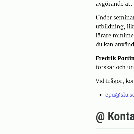
avgörande att l
Under seminari
utbildning, li
lärare minimer
du kan använd
Fredrik Porti
forskar och un
Vid frågor, ko
epu@slu.s
@ Konta