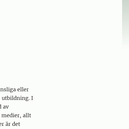
nsliga eller
 utbildning. I
d av
 medier, allt
er är det