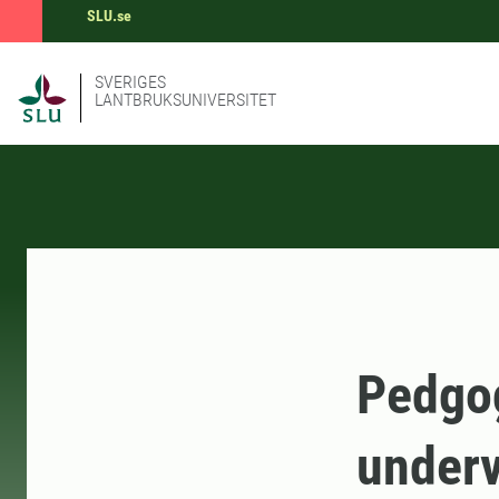
SLU.se
SVERIGES
LANTBRUKSUNIVERSITET
Pedgog
underv