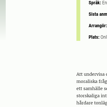
Språk:
En
Sista an
Arrangör
Plats:
Onl
Att undervisa 
moraliska fråg
ett samhälle 
storskaliga in
hårdare tonläg