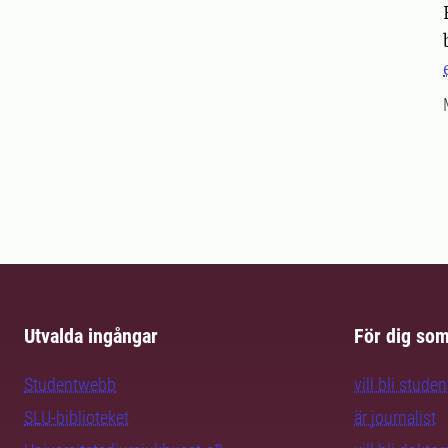
Utvalda ingångar
För dig so
Studentwebb
vill bli studen
SLU-biblioteket
är journalist