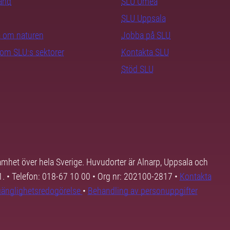
rand
SLU Umeå
SLU Uppsala
ra om naturen
Jobba på SLU
nom SLU:s sektorer
Kontakta SLU
Stöd SLU
samhet över hela Sverige. Huvudorter är Alnarp, Uppsala och
01. • Telefon: 018-67 10 00 • Org nr: 202100-2817 •
Kontakta
lgänglighetsredogörelse
•
Behandling av personuppgifter