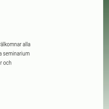
välkomnar alla
ka seminarium
er och