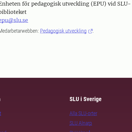
Enheten för pedagogisk utveckling (EPU) vid SLU-
biblioteket
epu@slu.se
Medarbetarwebben:
Pedagogisk utveckling
.
m
SLU i Sverige
t
Alla SLU-orter
SLU Alnarp