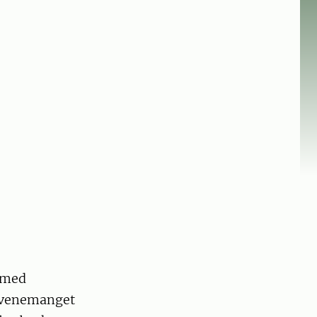
 med
 Evenemanget