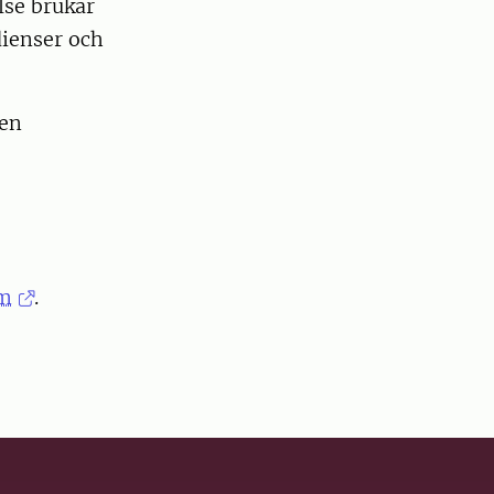
lse brukar
dienser och
 en
um
.