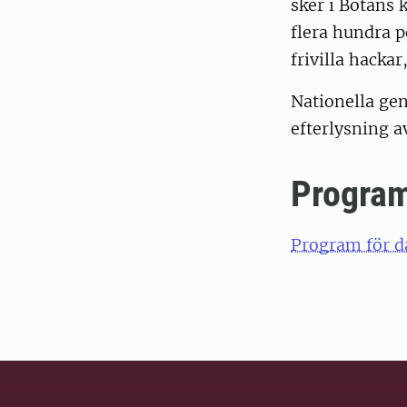
sker i Botans
flera hundra p
frivilla hackar
Nationella gen
efterlysning a
Progra
Program för d