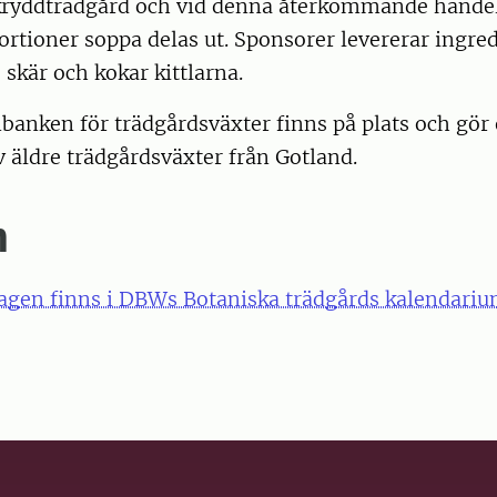
 kryddträdgård och vid denna återkommande hände
ortioner soppa delas ut. Sponsorer levererar ingre
, skär och kokar kittlarna.
banken för trädgårdsväxter finns på plats och gör
v äldre trädgårdsväxter från Gotland.
m
agen finns i DBWs Botaniska trädgårds kalendari