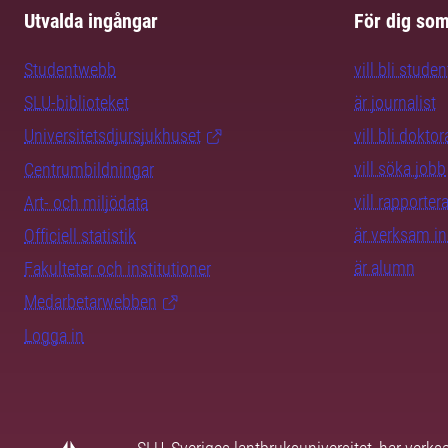
Utvalda ingångar
För dig so
Studentwebb
vill bli studen
SLU-biblioteket
är journalist
Universitetsdjursjukhuset
vill bli dokto
vill söka jobb
Centrumbildningar
vill rapporte
Art- och miljödata
är verksam i
Officiell statistik
är alumn
Fakulteter och institutioner
Medarbetarwebben
Logga in