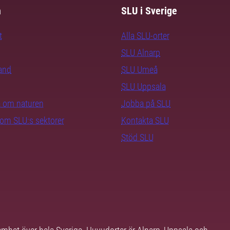
m
SLU i Sverige
t
Alla SLU-orter
SLU Alnarp
rand
SLU Umeå
SLU Uppsala
ra om naturen
Jobba på SLU
nom SLU:s sektorer
Kontakta SLU
Stöd SLU