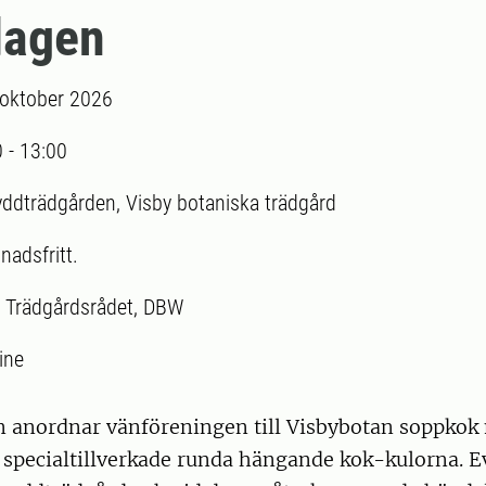
dagen
 oktober 2026
0
-
13:00
yddträdgården, Visby botaniska trädgård
nadsfritt.
:
Trädgårdsrådet, DBW
ine
n anordnar vänföreningen till Visbybotan soppkok
e specialtillverkade runda hängande kok-kulorna.