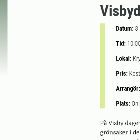
Visby
Datum:
3
Tid:
10:0
Lokal:
Kr
Pris:
Kost
Arrangör
Plats:
Onl
På Visby dage
grönsaker i d