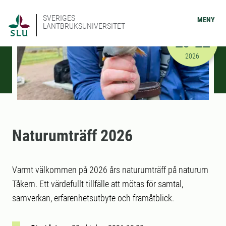
SVERIGES
MENY
LANTBRUKSUNIVERSITET
OKTOBER
20-22
2026-10-20
2026
Naturumträff 2026
Varmt välkommen på 2026 års naturumträff på naturum
Tåkern. Ett värdefullt tillfälle att mötas för samtal,
samverkan, erfarenhetsutbyte och framåtblick.