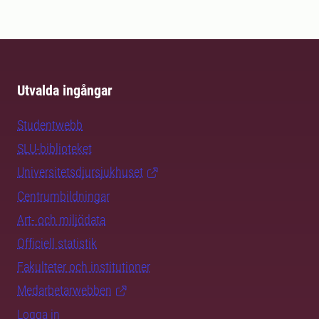
Utvalda ingångar
Studentwebb
SLU-biblioteket
Universitetsdjursjukhuset
Centrumbildningar
Art- och miljödata
Officiell statistik
Fakulteter och institutioner
Medarbetarwebben
Logga in