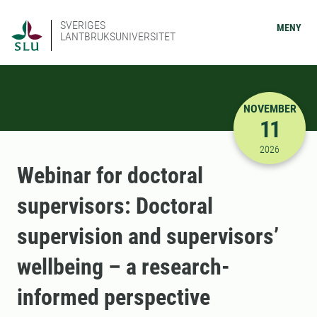
SVERIGES
MENY
LANTBRUKSUNIVERSITET
NOVEMBER
11
2026-11-11
2026
Webinar for doctoral
supervisors: Doctoral
supervision and supervisors’
wellbeing – a research-
informed perspective