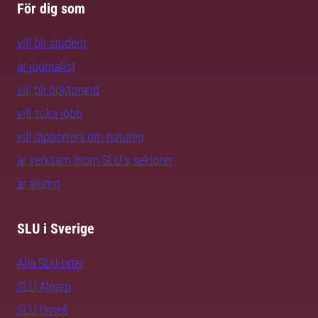
För dig som
vill bli student
är journalist
vill bli doktorand
vill söka jobb
vill rapportera om naturen
är verksam inom SLU:s sektorer
är alumn
SLU i Sverige
Alla SLU-orter
SLU Alnarp
SLU Umeå