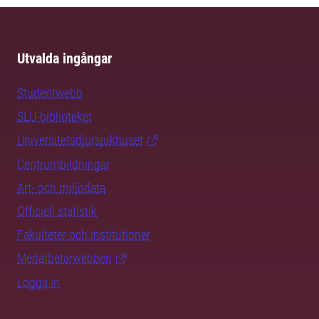
Utvalda ingångar
Studentwebb
SLU-biblioteket
Universitetsdjursjukhuset
Centrumbildningar
Art- och miljödata
Officiell statistik
Fakulteter och institutioner
Medarbetarwebben
Logga in