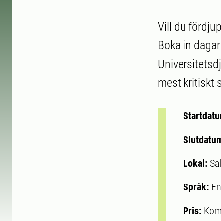
Vill du fördj
Boka in daga
Universitetsd
mest kritiskt 
Startdat
Slutdatu
Lokal:
Sa
Språk:
En
Pris:
Kom