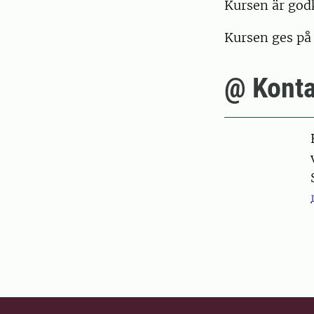
Kursen är godk
Kursen ges på
@ Konta
Pers