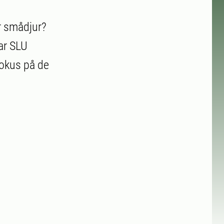
ör smådjur?
ar SLU
fokus på de