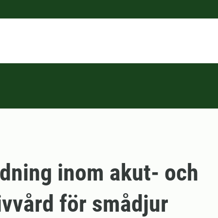
ldning inom akut- och
ivvård för smådjur