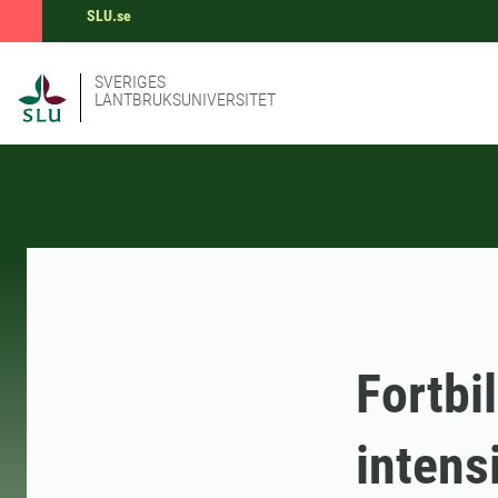
SLU.se
SVERIGES
LANTBRUKSUNIVERSITET
Fortbi
intens