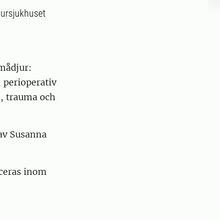
djursjukhuset
mådjur:
 perioperativ
s, trauma och
 av Susanna
iceras inom