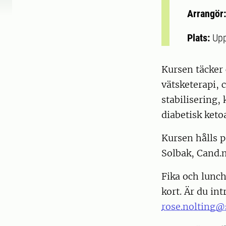
Arrangör
Plats:
Upp
Kursen täcker
vätsketerapi, 
stabilisering,
diabetisk keto
Kursen hålls p
Solbak, Cand.
Fika och lunch
kort. Är du in
rose.nolting@