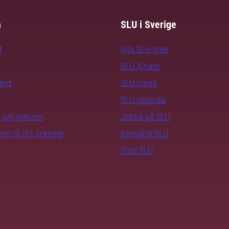
m
SLU i Sverige
t
Alla SLU-orter
SLU Alnarp
rand
SLU Umeå
SLU Uppsala
ra om naturen
Jobba på SLU
nom SLU:s sektorer
Kontakta SLU
Stöd SLU