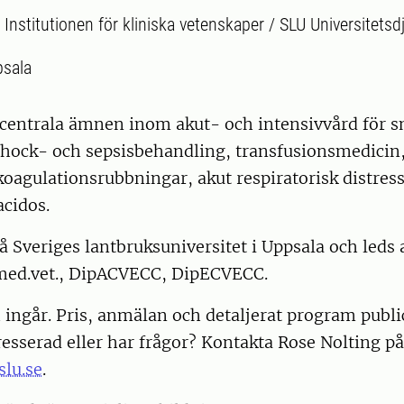
:
Institutionen för kliniska vetenskaper / SLU Universitets
sala
 centrala ämnen inom akut- och intensivvård för s
chock- och sepsisbehandling, transfusionsmedicin,
 koagulationsrubbningar, akut respiratorisk distres
acidos.
å Sveriges lantbruksuniversitet i Uppsala och leds
med.vet., DipACVECC, DipECVECC.
 ingår. Pris, anmälan och detaljerat program publ
tresserad eller har frågor? Kontakta Rose Nolting på
slu.se
.