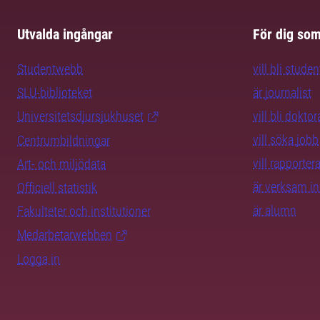
Utvalda ingångar
För dig so
Studentwebb
vill bli studen
SLU-biblioteket
är journalist
Universitetsdjursjukhuset
vill bli dokto
vill söka jobb
Centrumbildningar
vill rapporte
Art- och miljödata
är verksam i
Officiell statistik
är alumn
Fakulteter och institutioner
Medarbetarwebben
Logga in