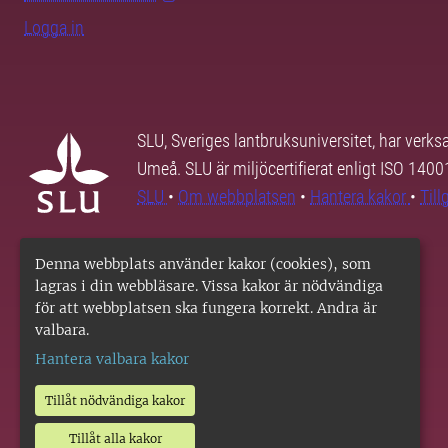
Logga in
SLU, Sveriges lantbruksuniversitet, har verk
Umeå. SLU är miljöcertifierat enligt ISO 140
SLU
•
Om webbplatsen
•
Hantera kakor
•
Til
Denna webbplats använder kakor (cookies), som
lagras i din webbläsare. Vissa kakor är nödvändiga
för att webbplatsen ska fungera korrekt. Andra är
valbara.
Hantera valbara kakor
Tillåt nödvändiga kakor
Tillåt alla kakor