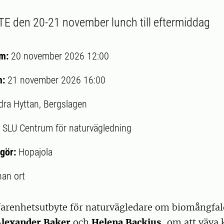
E den 20-21 november lunch till eftermiddag
um:
20 november 2026 12:00
m:
21 november 2026 16:00
dra Hyttan, Bergslagen
:
SLU Centrum för naturvägledning
gör:
Hopajola
an ort
farenhetsutbyte för naturvägledare om biomångfal
Alexander Baker
och
Helena Backius
, om att väva