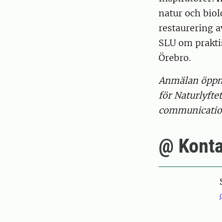
natur och biol
restaurering a
SLU om praktis
Örebro.
Anmälan öppna
för Naturlyft
communicatio
@ Konta