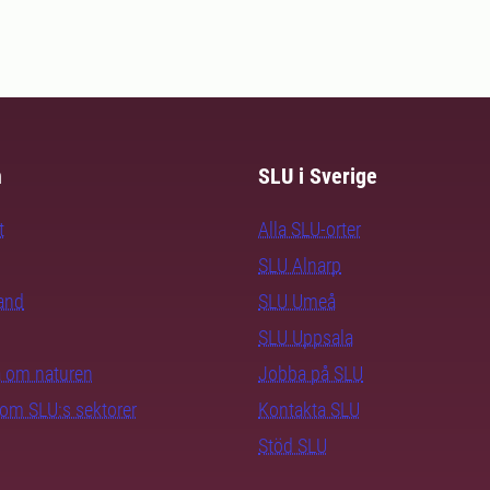
m
SLU i Sverige
t
Alla SLU-orter
SLU Alnarp
rand
SLU Umeå
SLU Uppsala
ra om naturen
Jobba på SLU
nom SLU:s sektorer
Kontakta SLU
Stöd SLU