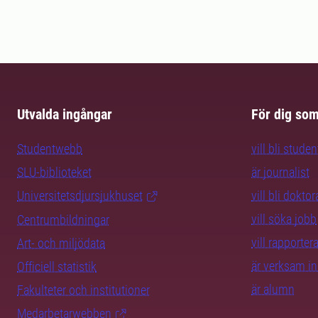
Utvalda ingångar
För dig so
Studentwebb
vill bli studen
SLU-biblioteket
är journalist
Universitetsdjursjukhuset
vill bli dokto
vill söka jobb
Centrumbildningar
vill rapporte
Art- och miljödata
är verksam i
Officiell statistik
är alumn
Fakulteter och institutioner
Medarbetarwebben