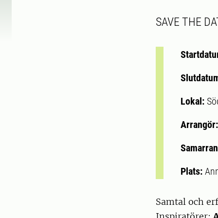
SAVE THE DAT
Startdat
Slutdatu
Lokal:
Sö
Arrangör
Samarran
Plats:
Ann
Samtal och er
Inspiratörer: