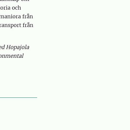
toria och
umaniora från
ransport från
ed Hopajola
ronmental