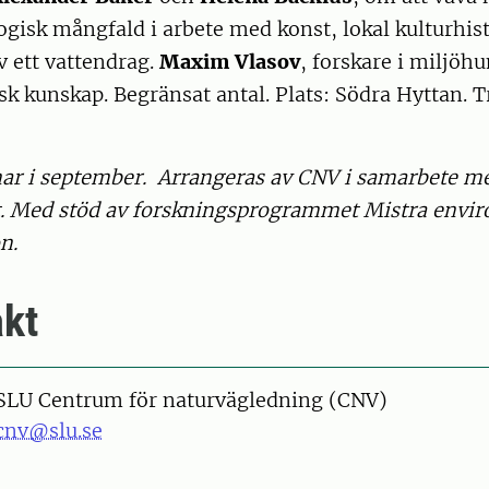
ogisk mångfald i arbete med konst, lokal kulturhis
v ett vattendrag.
Maxim Vlasov
, forskare i miljöh
k kunskap. Begränsat antal. Plats: Södra Hyttan. T
r i september. Arrangeras av CNV i samarbete m
et. Med stöd av forskningsprogrammet Mistra envi
n.
kt
SLU Centrum för naturvägledning (CNV)
cnv@slu.se