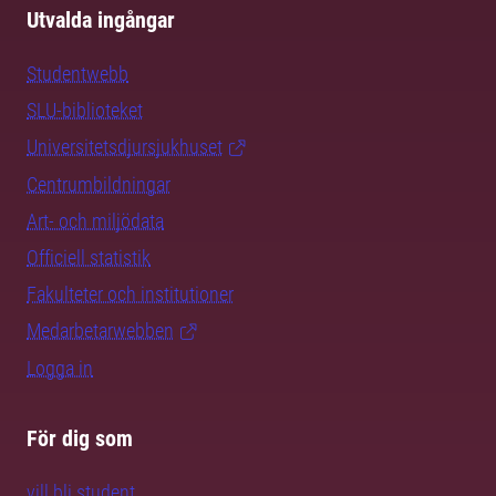
Utvalda ingångar
Studentwebb
SLU-biblioteket
Universitetsdjursjukhuset
Centrumbildningar
Art- och miljödata
Officiell statistik
Fakulteter och institutioner
Medarbetarwebben
Logga in
För dig som
vill bli student