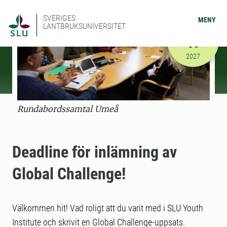
SVERIGES
MENY
LANTBRUKSUNIVERSITET
MARS
19
2027-03-19
2027
Rundabordssamtal Umeå
Deadline för inlämning av
Global Challenge!
Välkommen hit! Vad roligt att du varit med i SLU Youth
Institute och skrivit en Global Challenge-uppsats.