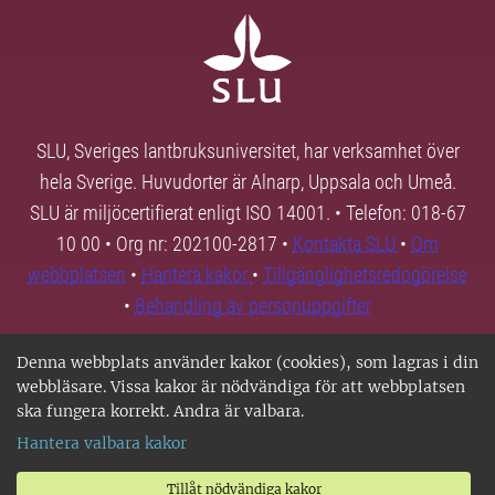
SLU, Sveriges lantbruksuniversitet, har verksamhet över
hela Sverige. Huvudorter är Alnarp, Uppsala och Umeå.
SLU är miljöcertifierat enligt ISO 14001. • Telefon: 018-67
10 00 • Org nr: 202100-2817 •
Kontakta SLU
•
Om
webbplatsen
•
Hantera kakor
•
Tillgänglighetsredogörelse
•
Behandling av personuppgifter
Denna webbplats använder kakor (cookies), som lagras i din
webbläsare. Vissa kakor är nödvändiga för att webbplatsen
ska fungera korrekt. Andra är valbara.
Hantera valbara kakor
Tillåt nödvändiga kakor