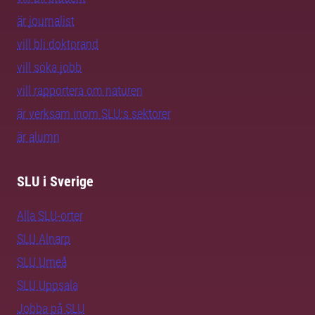
är journalist
vill bli doktorand
vill söka jobb
vill rapportera om naturen
är verksam inom SLU:s sektorer
är alumn
SLU i Sverige
Alla SLU-orter
SLU Alnarp
SLU Umeå
SLU Uppsala
Jobba på SLU